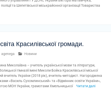
нного управління ГУ ДСНС України Віктора Матвійчука,
оліції та Шепетівської міськрайонної організації Товариства
світа Красилівської громади.
agenega
Новини
на Миколаївна – учитель української мови та літератури,
Волицької гімназії імені Миколи Бойка Красилівської міської
й вчитель України (2018 рік), вчитель-методист. Нагороджена
ками «Василь Сухомлинський» та «Відмінник освіти України»,
отою МОН України, грамотами Хмельницької
Читати далі