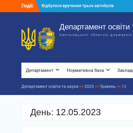
Перейти
Події:
Відбулося вручення трьох автобусів
до
для потреб закладів освіти
вмісту
Відбулося засідання колегії
Департаменту освіти та науки обласної
Департамент освіти 
державної адміністрації
Хмельницької обласної державної
Відбулась обласна нарада для
відповідальних за національно-
патріотичне виховання
Департамент
Нормативна база
Заклад
Департамент освіти та науки
>>
2023
>>
Травень
>>
12
День:
12.05.2023