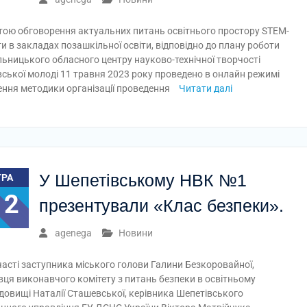
тою обговорення актуальних питань освітнього простору STEM-
ти в закладах позашкільної освіти, відповідно до плану роботи
ьницького обласного центру науково-технічної творчості
вської молоді 11 травня 2023 року проведено в онлайн режимі
ення методики організації проведення
Читати далі
У Шепетівському НВК №1
ТРА
12
презентували «Клас безпеки».
agenega
Новини
часті заступника міського голови Галини Безкоровайної,
вця виконавчого комітету з питань безпеки в освітньому
довищі Наталії Сташевської, керівника Шепетівського