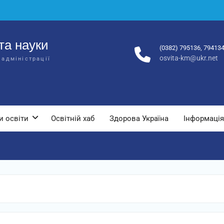
та науки
(0382) 795136, 79413
osvita-km@ukr.net
 адміністрації
и освіти
Освітній хаб
Здорова Україна
Інформація