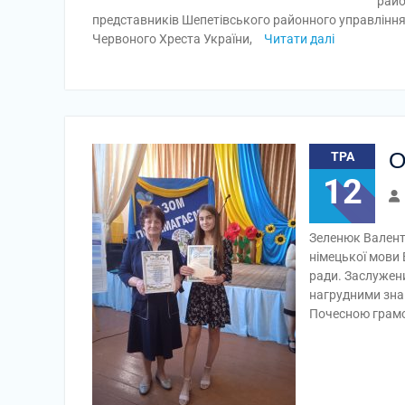
райо
представників Шепетівського районного управління п
Червоного Хреста України,
Читати далі
О
ТРА
12
Зеленюк Валенти
німецької мови 
ради. Заслужени
нагрудними зна
Почесною грам