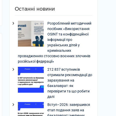
Останні новини
Розроблений методичний
посібник «Використання
OSINT та конфіденційної
інформації про
українських дітей у
кримінальних
провадженнях стосовно воєнних злочинів
російської федерації»
212 837 вступників
отримали рекомендації до
зарахування на
бакалаврат: як
перевірити та що робити
далі
Вступ–2026: завершився
етап подання заяв на
бакалаврат і медичну