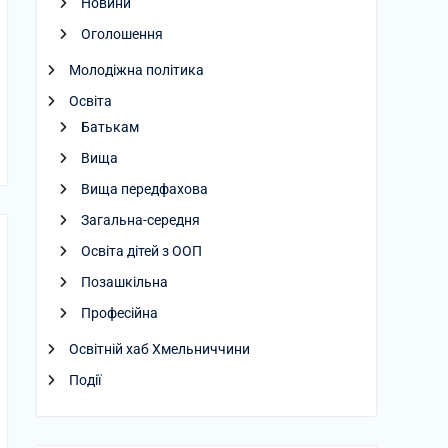
Новини
Оголошення
Молодіжна політика
Освіта
Батькам
Вища
Вища передфахова
Загальна-середня
Освіта дітей з ООП
Позашкільна
Професійна
Освітній хаб Хмельниччини
Події