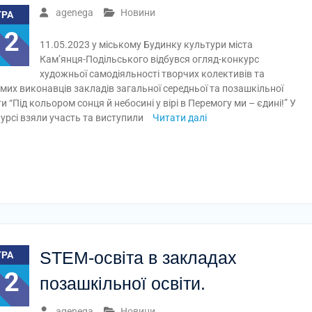
agenega
Новини
ТРА
12
11.05.2023 у міському Будинку культури міста
Кам’янця-Подільського відбувся огляд-конкурс
художньої самодіяльності творчих колективів та
мих виконавців закладів загальної середньої та позашкільної
ти “Під кольором сонця й небосині у вірі в Перемогу ми – єдині!” У
урсі взяли участь та виступили
Читати далі
STEM-освіта в закладах
ТРА
12
позашкільної освіти.
agenega
Новини