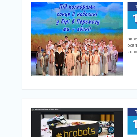
окре
осві
конк