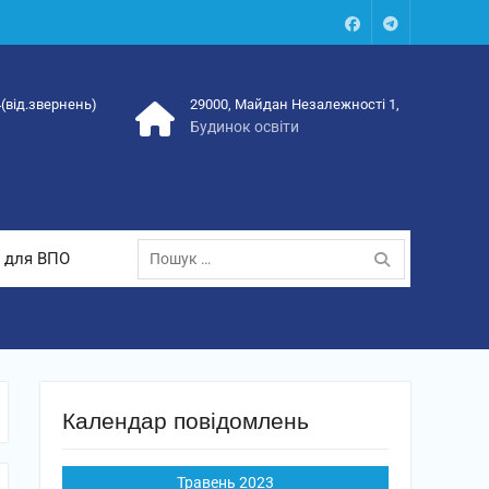
Facebook
Talegram
4(від.звернень)
29000, Майдан Незалежності 1,
Будинок освіти
Пошук:
 для ВПО
Календар повідомлень
Травень 2023