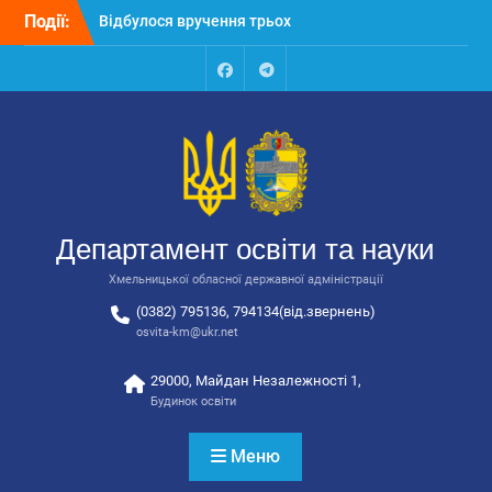
закладів освіти
Перейти
Події:
Відбулося засідання
до
колегії Департаменту
вмісту
освіти та науки обласної
державної адміністрації
Facebook
Talegram
Відбулась обласна
нарада для
відповідальних за
національно-патріотичне
виховання
Департамент освіти та науки
Хмельницької обласної державної адміністрації
(0382) 795136, 794134(від.звернень)
osvita-km@ukr.net
29000, Майдан Незалежності 1,
Будинок освіти
Меню