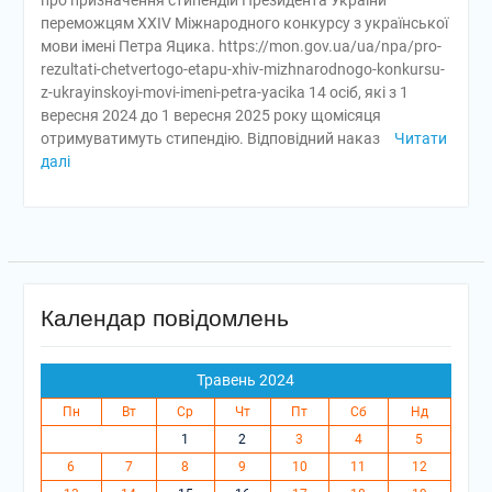
про призначення стипендій Президента України
переможцям XXIV Міжнародного конкурсу з української
мови імені Петра Яцика. https://mon.gov.ua/ua/npa/pro-
rezultati-chetvertogo-etapu-xhiv-mizhnarodnogo-konkursu-
z-ukrayinskoyi-movi-imeni-petra-yacika 14 осіб, які з 1
вересня 2024 до 1 вересня 2025 року щомісяця
отримуватимуть стипендію. Відповідний наказ
Читати
далі
Календар повідомлень
Травень 2024
Пн
Вт
Ср
Чт
Пт
Сб
Нд
1
2
3
4
5
6
7
8
9
10
11
12