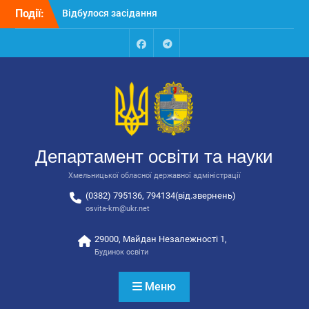
Перейти
Події:
Відбулося засідання
до
колегії Департаменту
вмісту
освіти та науки обласної
державної адміністрації
Facebook
Talegram
Відбулась обласна
нарада для
відповідальних за
національно-патріотичне
виховання
Відбулося вручення трьох
Департамент освіти та науки
автобусів для потреб
закладів освіти
Хмельницької обласної державної адміністрації
(0382) 795136, 794134(від.звернень)
osvita-km@ukr.net
29000, Майдан Незалежності 1,
Будинок освіти
Меню