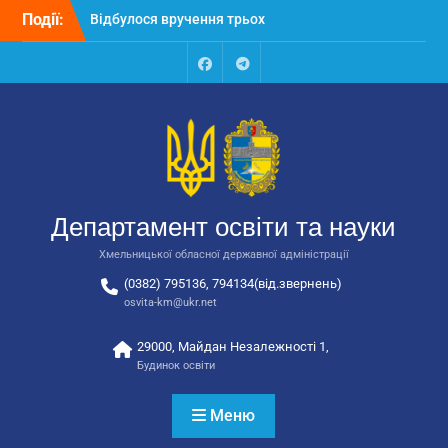
Перейти
Події:
Відбулося вручення трьох
до
автобусів для потреб
вмісту
закладів освіти
Відбулося засідання
Facebook
Talegram
колегії Департаменту
освіти та науки обласної
державної адміністрації
Відбулась обласна
нарада для
відповідальних за
Департамент освіти та науки
національно-патріотичне
виховання
Хмельницької обласної державної адміністрації
(0382) 795136, 794134(від.звернень)
osvita-km@ukr.net
29000, Майдан Незалежності 1,
Будинок освіти
Меню