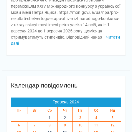
про призначення стипендій Президента України
переможцям XXIV Міжнародного конкурсу з української
мови імені Петра Яцика. https://mon.gov.ua/ua/npa/pro-
rezultati-chetvertogo-etapu-xhiv-mizhnarodnogo-konkursu-
z-ukrayinskoyi-movi-imeni-petra-yacika 14 осіб, які з 1
вересня 2024 до 1 вересня 2025 року щомісяця
отримуватимуть стипендію. Відповідний наказ
Читати
далі
Календар повідомлень
Травень 2024
Пн
Вт
Ср
Чт
Пт
Сб
Нд
1
2
3
4
5
6
7
8
9
10
11
12