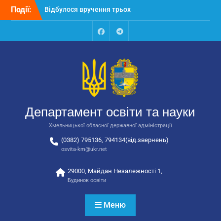
Перейти
Події:
Відбулося вручення трьох
до
автобусів для потреб
вмісту
закладів освіти
Відбулося засідання
Facebook
Talegram
колегії Департаменту
освіти та науки обласної
державної адміністрації
Відбулась обласна
нарада для
відповідальних за
Департамент освіти та науки
національно-патріотичне
виховання
Хмельницької обласної державної адміністрації
(0382) 795136, 794134(від.звернень)
osvita-km@ukr.net
29000, Майдан Незалежності 1,
Будинок освіти
Меню