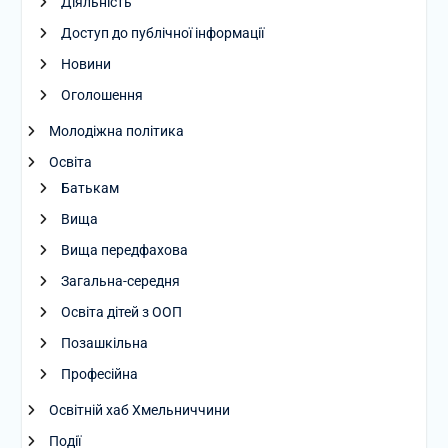
Діяльність
Доступ до публічної інформації
Новини
Оголошення
Молодіжна політика
Освіта
Батькам
Вища
Вища передфахова
Загальна-середня
Освіта дітей з ООП
Позашкільна
Професійна
Освітній хаб Хмельниччини
Події