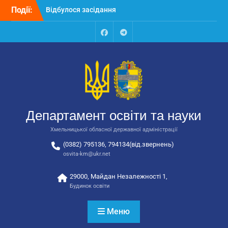
Перейти
Події:
Відбулося засідання
до
колегії Департаменту
вмісту
освіти та науки обласної
державної адміністрації
Facebook
Talegram
Відбулась обласна
нарада для
відповідальних за
національно-патріотичне
виховання
Відбулося вручення трьох
Департамент освіти та науки
автобусів для потреб
закладів освіти
Хмельницької обласної державної адміністрації
(0382) 795136, 794134(від.звернень)
osvita-km@ukr.net
29000, Майдан Незалежності 1,
Будинок освіти
Меню