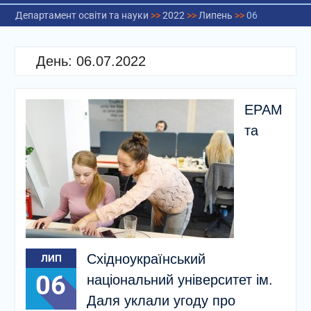
Департамент освіти та науки
>>
2022
>>
Липень
>>
06
День:
06.07.2022
ЕРАМ
та
Східноукраїнський
ЛИП
06
національний університет ім.
Даля уклали угоду про