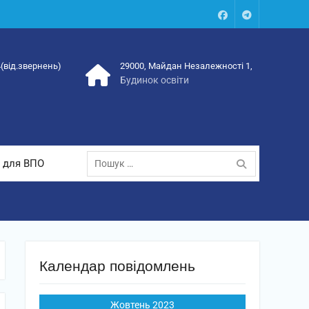
Facebook
Talegram
4(від.звернень)
29000, Майдан Незалежності 1,
Будинок освіти
Пошук:
 для ВПО
Календар повідомлень
Жовтень 2023