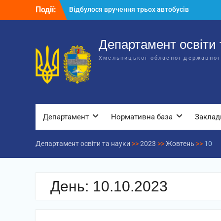
Перейти
Події:
Відбулося вручення трьох автобусів
до
для потреб закладів освіти
вмісту
Відбулося засідання колегії
Департаменту освіти та науки обласної
Департамент освіти 
державної адміністрації
Хмельницької обласної державної
Відбулась обласна нарада для
відповідальних за національно-
патріотичне виховання
Департамент
Нормативна база
Заклад
Департамент освіти та науки
>>
2023
>>
Жовтень
>>
10
День:
10.10.2023