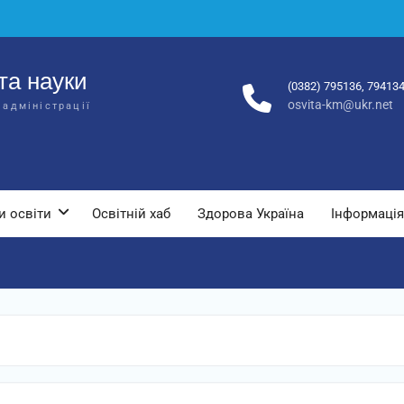
та науки
(0382) 795136, 79413
osvita-km@ukr.net
 адміністрації
и освіти
Освітній хаб
Здорова Україна
Інформація