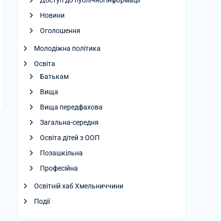
Доступ до публічної інформації
Новини
Оголошення
Молодіжна політика
Освіта
Батькам
Вища
Вища передфахова
Загальна-середня
Освіта дітей з ООП
Позашкільна
Професійна
Освітній хаб Хмельниччини
Події