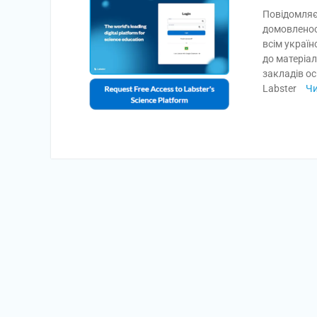
Повідомляєм
домовленос
всім украї
до матеріа
закладів ос
Labster
Чи