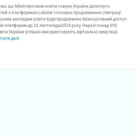
о, що Міністерством освіти і науки України досягнуто
тей з платформою Labster стосовно продовження співпраці:
нським закладам освіти буде продовжено безкоштовний доступ
лів платформи до 22 листопада2024 року.Наразі понад 950
віти України успішно використовують віртуальні симуляції
тати далі