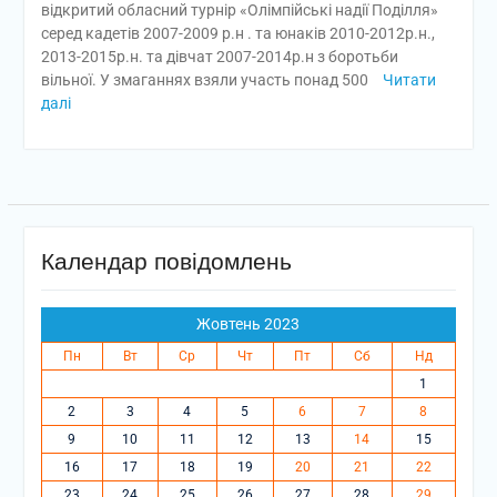
відкритий обласний турнір «Олімпійські надії Поділля»
серед кадетів 2007-2009 р.н . та юнаків 2010-2012р.н.,
2013-2015р.н. та дівчат 2007-2014р.н з боротьби
вільної. У змаганнях взяли участь понад 500
Читати
далі
Календар повідомлень
Жовтень 2023
Пн
Вт
Ср
Чт
Пт
Сб
Нд
1
2
3
4
5
6
7
8
9
10
11
12
13
14
15
16
17
18
19
20
21
22
23
24
25
26
27
28
29