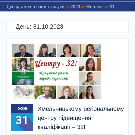
Департамент освіти та науки
>>
2023
>>
Жовтень
>>
31
День:
31.10.2023
Хмельницькому регіональному
ЖОВ
31
центру підвищення
кваліфікації – 32!