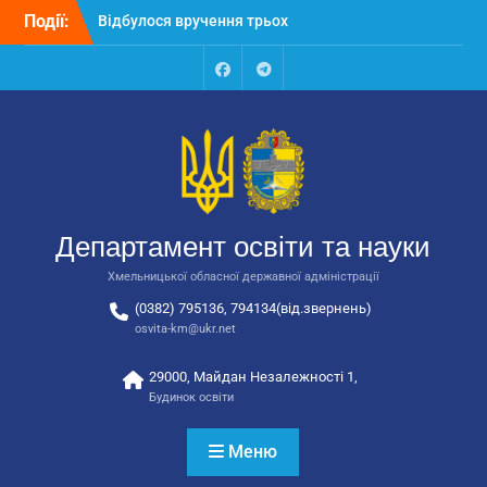
Перейти
Події:
Відбулося вручення трьох
до
автобусів для потреб
вмісту
закладів освіти
Відбулося засідання
Facebook
Talegram
колегії Департаменту
освіти та науки обласної
державної адміністрації
Відбулась обласна
нарада для
відповідальних за
Департамент освіти та науки
національно-патріотичне
виховання
Хмельницької обласної державної адміністрації
(0382) 795136, 794134(від.звернень)
osvita-km@ukr.net
29000, Майдан Незалежності 1,
Будинок освіти
Меню