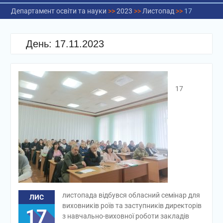
Департамент освіти та науки
>>
2023
>>
Листопад
>>
17
День:
17.11.2023
17
листопада відбувся обласний семінар для
ЛИС
виховників роїв та заступників директорів
17
з навчально-виховної роботи закладів