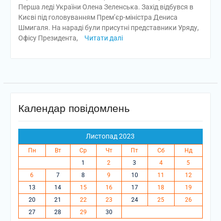
Перша леді України Олена Зеленська. Захід відбувся в
Києві під головуванням Прем’єр-міністра Дениса
Шмигаля. На нараді були присутні представники Уряду,
Офісу Президента,
Читати далі
Календар повідомлень
Листопад 2023
Пн
Вт
Ср
Чт
Пт
Сб
Нд
1
2
3
4
5
6
7
8
9
10
11
12
13
14
15
16
17
18
19
20
21
22
23
24
25
26
27
28
29
30