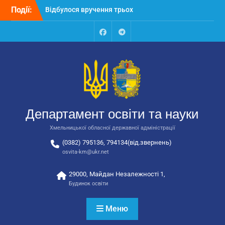
Перейти
Події:
Відбулося вручення трьох
до
автобусів для потреб
вмісту
закладів освіти
Відбулося засідання
Facebook
Talegram
колегії Департаменту
освіти та науки обласної
державної адміністрації
Відбулась обласна
нарада для
відповідальних за
Департамент освіти та науки
національно-патріотичне
виховання
Хмельницької обласної державної адміністрації
(0382) 795136, 794134(від.звернень)
osvita-km@ukr.net
29000, Майдан Незалежності 1,
Будинок освіти
Меню