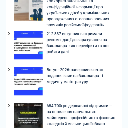
«Використання OSINT та
конфіденційної інформації про
українських дітей у кримінальних
провадженнях стосовно воєнних
злочинів російської федерації»
212 837 вступників отримали
рекомендації до зарахування на
бакалаврат: як перевірити та що
робити далі
Вступ–2026: завершився етап
подання заяв на бакалаврат і
медичну магістратуру
684 700грн державної підтримки —
на оновлення навчальних
майстерень професійних та фахових
коледжів Хмельницької області