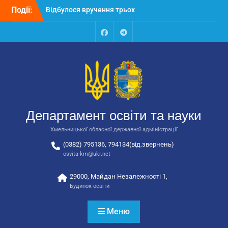
Перейти
Події:
Відбулося вручення трьох
до
автобусів для потреб
вмісту
закладів освіти
Відбулося засідання
Facebook
Talegram
колегії Департаменту
освіти та науки обласної
державної адміністрації
Відбулась обласна
нарада для
відповідальних за
Департамент освіти та науки
національно-патріотичне
виховання
Хмельницької обласної державної адміністрації
(0382) 795136, 794134(від.звернень)
osvita-km@ukr.net
29000, Майдан Незалежності 1,
Будинок освіти
Меню