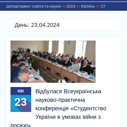
Департамент освіти та науки
>>
2024
>>
Квітень
>>
23
День:
23.04.2024
Відбулася Всеукраїнська
КВІ
23
науково-практична
конференція «Студентство
України в умовах війни з
росією»