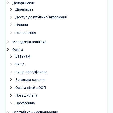
Департамент
Діяльність
Доступ до публічної інформації
Новини
Оголошення
Молодіжна політика
Освіта
Батькам
Вища
Вища передфахова
Загальна-середня
Освіта дітей з ООП
Позашкільна
Професійна
Освітній хаб Хмельниччини