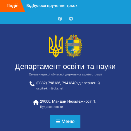
Перейти
Події:
Відбулося вручення трьох
до
автобусів для потреб
вмісту
закладів освіти
Відбулося засідання
Facebook
Talegram
колегії Департаменту
освіти та науки обласної
державної адміністрації
Відбулась обласна
нарада для
відповідальних за
Департамент освіти та науки
національно-патріотичне
виховання
Хмельницької обласної державної адміністрації
(0382) 795136, 794134(від.звернень)
osvita-km@ukr.net
29000, Майдан Незалежності 1,
Будинок освіти
Меню