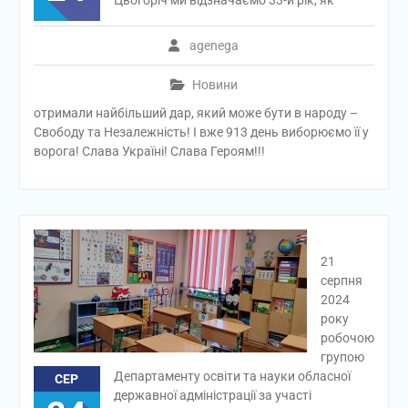
Цьогоріч ми відзначаємо 33-й рік, як
agenega
Новини
отримали найбільший дар, який може бути в народу –
Свободу та Незалежність! І вже 913 день виборюємо її у
ворога! Слава Україні! Слава Героям!!!
21
серпня
2024
року
робочою
групою
Департаменту освіти та науки обласної
СЕР
державної адміністрації за участі