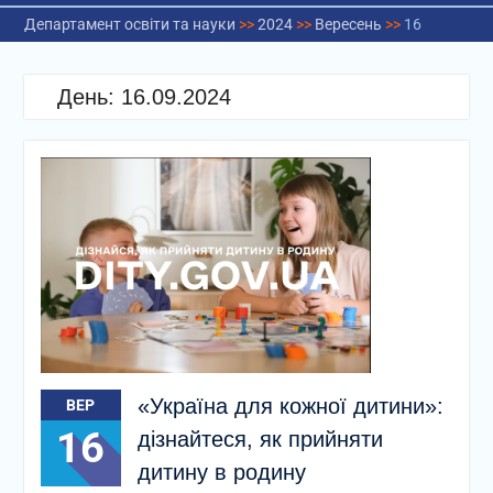
Департамент освіти та науки
>>
2024
>>
Вересень
>>
16
День:
16.09.2024
«Україна для кожної дитини»:
ВЕР
16
дізнайтеся, як прийняти
дитину в родину