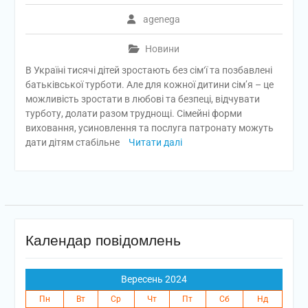
agenega
Новини
В Україні тисячі дітей зростають без сім‘ї та позбавлені
батьківської турботи. Але для кожної дитини сім’я – це
можливість зростати в любові та безпеці, відчувати
турботу, долати разом труднощі. Сімейні форми
виховання, усиновлення та послуга патронату можуть
дати дітям стабільне
Читати далі
Календар повідомлень
Вересень 2024
Пн
Вт
Ср
Чт
Пт
Сб
Нд