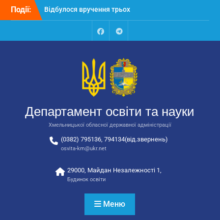
Перейти
Події:
Відбулося вручення трьох
до
автобусів для потреб
вмісту
закладів освіти
Відбулося засідання
Facebook
Talegram
колегії Департаменту
освіти та науки обласної
державної адміністрації
Відбулась обласна
нарада для
відповідальних за
Департамент освіти та науки
національно-патріотичне
виховання
Хмельницької обласної державної адміністрації
(0382) 795136, 794134(від.звернень)
osvita-km@ukr.net
29000, Майдан Незалежності 1,
Будинок освіти
Меню