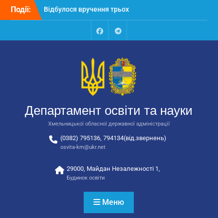
Перейти
Події:
Відбулося вручення трьох
до
автобусів для потреб
вмісту
закладів освіти
Відбулося засідання
Facebook
Talegram
колегії Департаменту
освіти та науки обласної
державної адміністрації
Відбулась обласна
нарада для
відповідальних за
Департамент освіти та науки
національно-патріотичне
виховання
Хмельницької обласної державної адміністрації
(0382) 795136, 794134(від.звернень)
osvita-km@ukr.net
29000, Майдан Незалежності 1,
Будинок освіти
Меню