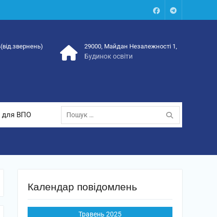
Facebook
Talegram
4(від.звернень)
29000, Майдан Незалежності 1,
Будинок освіти
Пошук:
 для ВПО
Календар повідомлень
Травень 2025