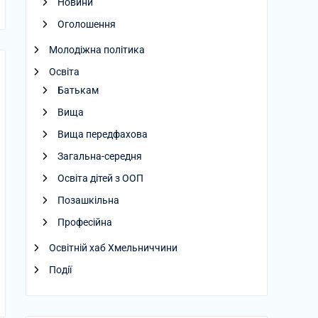
Новини
Оголошення
Молодіжна політика
Освіта
Батькам
Вища
Вища передфахова
Загальна-середня
Освіта дітей з ООП
Позашкільна
Професійна
Освітній хаб Хмельниччини
Події