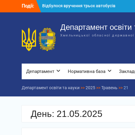
Перейти
Події:
Відбулося вручення трьох автобусів
до
для потреб закладів освіти
вмісту
Відбулося засідання колегії
Департаменту освіти та науки обласної
Департамент освіти 
державної адміністрації
Хмельницької обласної державної
Відбулась обласна нарада для
відповідальних за національно-
патріотичне виховання
Департамент
Нормативна база
Заклад
Департамент освіти та науки
>>
2025
>>
Травень
>>
21
День:
21.05.2025