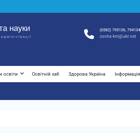
та науки
(0382) 795136, 79413
osvita-km@ukr.net
 адміністрації
и освіти
Освітній хаб
Здорова Україна
Інформація