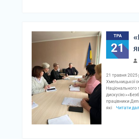
«
ТРА
21
я
21 травня 2025
Хмельницької об
Національного 
дискусію:««Безб
працівники Деп
які
Читати дал