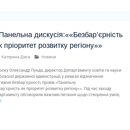
Панельна дискусія:««Безбар’єрність
к пріоритет розвитку регіону»»
Катерина Диса
Новини
 року Олександр Пунда, директор Департаменту освіти та науки
ласної державної адміністрації, у рамках відзначення
тижня безбар’єрності, провів «Панельну
ар’єрність як пріоритет розвитку регіону»». Під час заходу
артаменту обговорили важливі питання щодо створення умов,
і