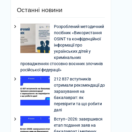
Останні новини
Розроблений методичний
посібник «Використання
OSINT та конфіденційної
інформації про
українських дітей у
кримінальних
провадженнях стосовно воєнних злочинів
російської федерації»
212 837 вступників
отримали рекомендації до
зарахування на
бакалаврат: як
перевірити та що робити
далі
Вступ–2026: завершився
етап подання заяв на
бакалаврат і медичну