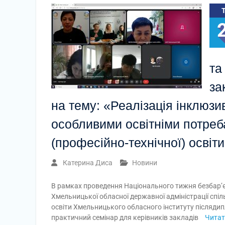
та
за
на тему: «Реалізація інклюзи
особливими освітніми потреб
(професійно-технічної) освіт
Катерина Диса
Новини
В рамках проведення Національного тижня безбар’є
Хмельницької обласної державної адміністрації спі
освіти Хмельницького обласного інституту післядипл
практичний семінар для керівників закладів
Читат