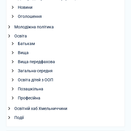
Новини
Оголошення
Молодіжна політика
Освіта
Батькам
Вища
Вища передфахова
Загальна-середня
Освіта дітей з ООП
Позашкільна
Професійна
Освітній хаб Хмельниччини
Події