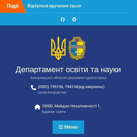
Перейти
Події:
Відбулося вручення трьох
до
автобусів для потреб
вмісту
закладів освіти
Відбулося засідання
Facebook
Talegram
колегії Департаменту
освіти та науки обласної
державної адміністрації
Відбулась обласна
нарада для
відповідальних за
Департамент освіти та науки
національно-патріотичне
виховання
Хмельницької обласної державної адміністрації
(0382) 795136, 794134(від.звернень)
osvita-km@ukr.net
29000, Майдан Незалежності 1,
Будинок освіти
Меню