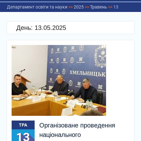
Департамент освіти та науки
>>
2025
>>
Травень
>>
13
День:
13.05.2025
Організоване проведення
ТРА
13
національного