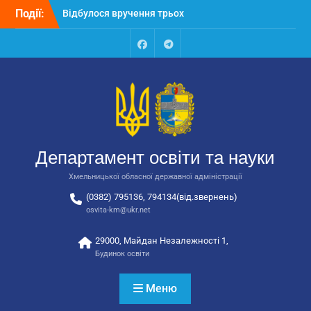
Перейти
Події:
Відбулося вручення трьох
до
автобусів для потреб
вмісту
закладів освіти
Відбулося засідання
Facebook
Talegram
колегії Департаменту
освіти та науки обласної
державної адміністрації
Відбулась обласна
нарада для
відповідальних за
Департамент освіти та науки
національно-патріотичне
виховання
Хмельницької обласної державної адміністрації
(0382) 795136, 794134(від.звернень)
osvita-km@ukr.net
29000, Майдан Незалежності 1,
Будинок освіти
Меню