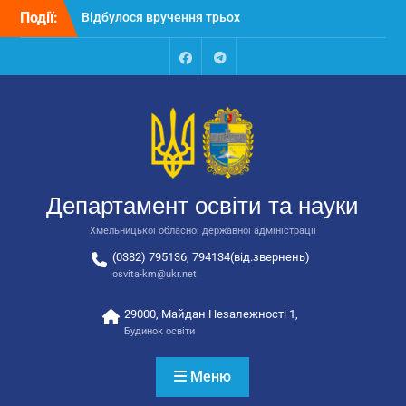
Перейти
Події:
Відбулося вручення трьох
до
автобусів для потреб
вмісту
закладів освіти
Відбулося засідання
Facebook
Talegram
колегії Департаменту
освіти та науки обласної
державної адміністрації
Відбулась обласна
нарада для
відповідальних за
Департамент освіти та науки
національно-патріотичне
виховання
Хмельницької обласної державної адміністрації
(0382) 795136, 794134(від.звернень)
osvita-km@ukr.net
29000, Майдан Незалежності 1,
Будинок освіти
Меню