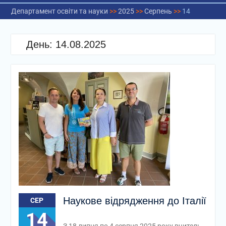
Департамент освіти та науки
>>
2025
>>
Серпень
>>
14
День:
14.08.2025
Наукове відрядження до Італії
СЕР
14