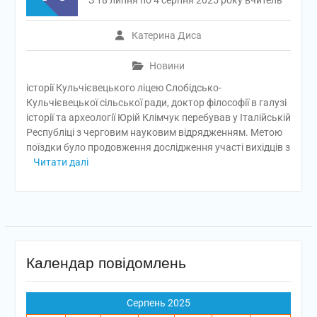
З 18 липня по 4 серпня 2025 року вчитель
Катерина Диса
Новини
історії Кульчієвецького ліцею Слобідсько-
Кульчієвецької сільської ради, доктор філософії в галузі
історії та археології Юрій Клімчук перебував у Італійській
Республіці з черговим науковим відрядженням. Метою
поїздки було продовження дослідження участі вихідців з
Читати далі
Календар повідомлень
Серпень 2025