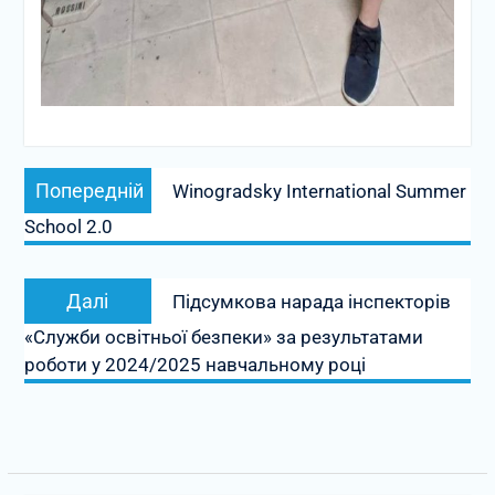
Навігація
Попередній
Попередній
Winogradsky International Summer
записів
запис:
School 2.0
Наступний
Далі
Підсумкова нарада інспекторів
запис:
«Служби освітньої безпеки» за результатами
роботи у 2024/2025 навчальному році