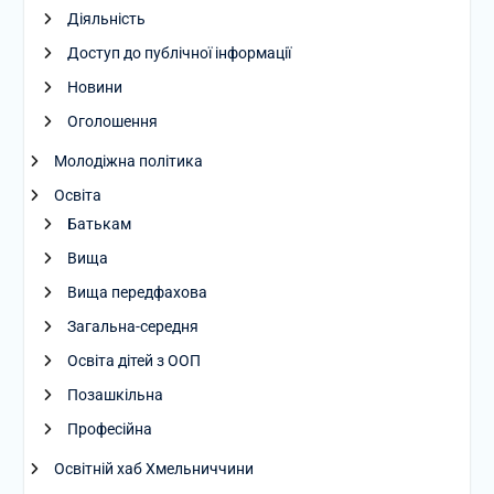
Діяльність
Доступ до публічної інформації
Новини
Оголошення
Молодіжна політика
Освіта
Батькам
Вища
Вища передфахова
Загальна-середня
Освіта дітей з ООП
Позашкільна
Професійна
Освітній хаб Хмельниччини