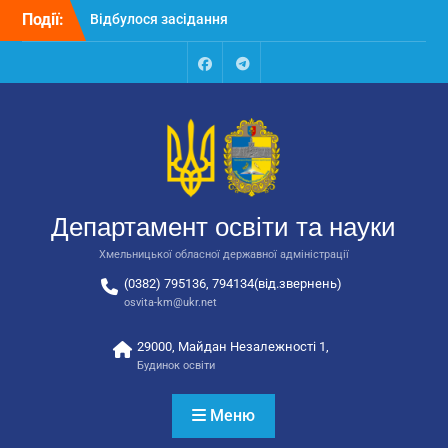
Перейти
Події:
Відбулося засідання
до
колегії Департаменту
вмісту
освіти та науки обласної
державної адміністрації
Facebook
Talegram
Відбулась обласна
нарада для
відповідальних за
національно-патріотичне
виховання
Відбулося вручення трьох
Департамент освіти та науки
автобусів для потреб
закладів освіти
Хмельницької обласної державної адміністрації
(0382) 795136, 794134(від.звернень)
osvita-km@ukr.net
29000, Майдан Незалежності 1,
Будинок освіти
Меню