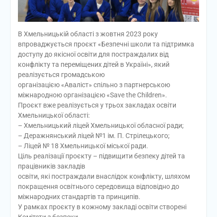
В Хмельницькій області з жовтня 2023 року
впроваджується проєкт «Безпечні школи та підтримка
доступу до якісної освіти для постраждалих від
конфлікту та переміщених дітей в Україні», який
реалізується громадською
організацією «Аваліст» спільно з партнерською
міжнародною організацією «Save the Children».
Проєкт вже реалізується у трьох закладах освіти
Хмельницької області:
– Хмельницький ліцей Хмельницької обласної ради;
– Деражнянський ліцей №1 ім. П. Стрілецького;
– Ліцей № 18 Хмельницької міської ради.
Ціль реалізації проєкту – підвищити безпеку дітей та
працівників закладів
освіти, які постраждали внаслідок конфлікту, шляхом
покращення освітнього середовища відповідно до
міжнародних стандартів та принципів.
У рамках проєкту в кожному закладі освіти створені
Комітети з безпеки.