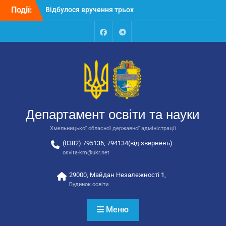
Перейти
автобусів для потреб
Події:
до
закладів освіти
вмісту
Відбулося засідання
колегії Департаменту
Facebook
Talegram
освіти та науки обласної
державної адміністрації
Відбулась обласна
нарада для
відповідальних за
національно-патріотичне
Департамент освіти та науки
виховання
Хмельницької обласної державної адміністрації
(0382) 795136, 794134(від.звернень)
osvita-km@ukr.net
29000, Майдан Незалежності 1,
Будинок освіти
Меню