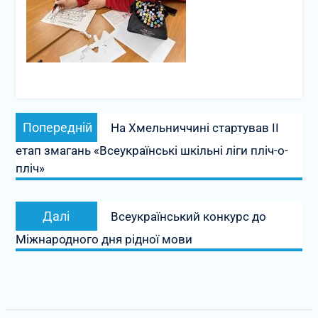
Навігація
Попередній
Попередній
На Хмельниччині стартував II
записів
запис:
етап змагань «Всеукраїнські шкільні ліги пліч-о-
пліч»
Наступний
Далі
Всеукраїнський конкурс до
запис:
Міжнародного дня рідної мови