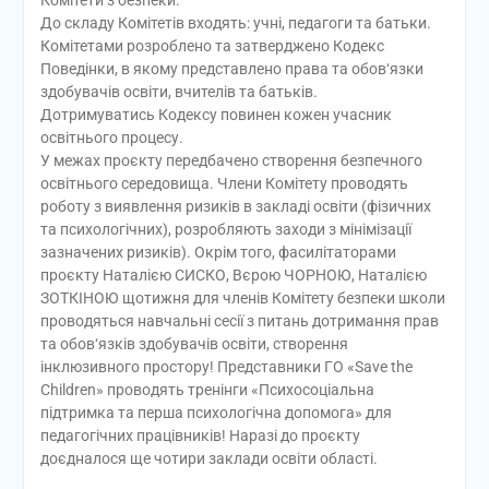
До складу Комітетів входять: учні, педагоги та батьки.
Комітетами розроблено та затверджено Кодекс
Поведінки, в якому представлено права та обов‘язки
здобувачів освіти, вчителів та батьків.
Дотримуватись Кодексу повинен кожен учасник
освітнього процесу.
У межах проєкту передбачено створення безпечного
освітнього середовища. Члени Комітету проводять
роботу з виявлення ризиків в закладі освіти (фізичних
та психологічних), розробляють заходи з мінімізації
зазначених ризиків). Окрім того, фасилітаторами
проєкту Наталією СИСКО, Вєрою ЧОРНОЮ, Наталією
ЗОТКІНОЮ щотижня для членів Комітету безпеки школи
проводяться навчальні сесії з питань дотримання прав
та обов‘язків здобувачів освіти, створення
інклюзивного простору! Представники ГО «Save the
Children» проводять тренінги «Психосоціальна
підтримка та перша психологічна допомога» для
педагогічних працівників! Наразі до проєкту
доєдналося ще чотири заклади освіти області.