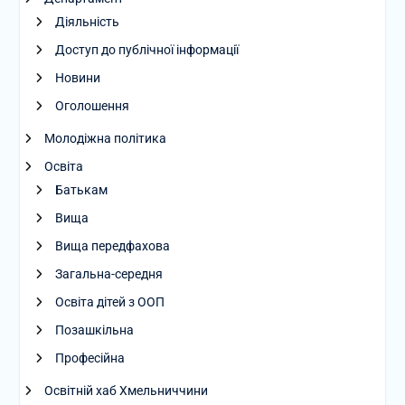
Діяльність
Доступ до публічної інформації
Новини
Оголошення
Молодіжна політика
Освіта
Батькам
Вища
Вища передфахова
Загальна-середня
Освіта дітей з ООП
Позашкільна
Професійна
Освітній хаб Хмельниччини