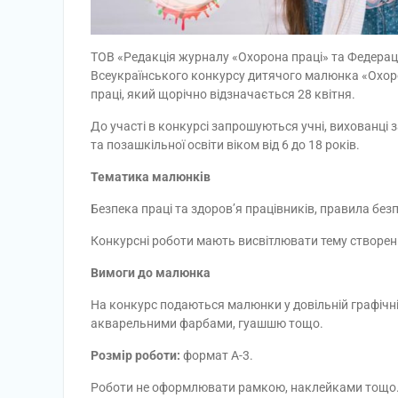
ТОВ «Редакція журналу «Охорона праці» та Федерац
Всеукраїнського конкурсу дитячого малюнка «Охорон
праці, який щорічно відзначається 28 квітня.
До участі в конкурсі запрошуються учні, вихованці з
та позашкільної освіти віком від 6 до 18 років.
Тематика малюнків
Безпека праці та здоров’я працівників, правила бе
Конкурсні роботи мають висвітлювати тему створення
Вимоги до малюнка
На конкурс подаються малюнки у довільній графічні
акварельними фарбами, гуашшю тощо.
Розмір роботи:
формат А-3.
Роботи не оформлювати рамкою, наклейками тощо. 