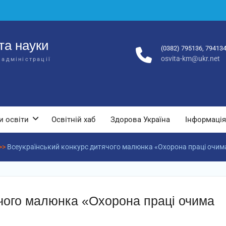
та науки
(0382) 795136, 79413
osvita-km@ukr.net
 адміністрації
и освіти
Освітній хаб
Здорова Україна
Інформація
>>
Всеукраїнський конкурс дитячого малюнка «Охорона праці очима
ячого малюнка «Охорона праці очима