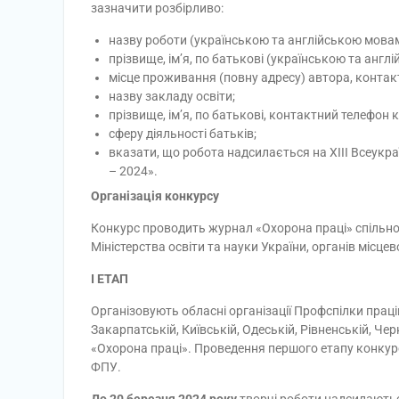
зазначити розбірливо:
назву роботи (українською та англійською мовам
прізвище, ім’я, по батькові (українською та анг
місце проживання (повну адресу) автора, контак
назву закладу освіти;
прізвище, ім’я, по батькові, контактний телефон 
сферу діяльності батьків;
вказати, що робота надсилається на ХІIІ Всеукр
– 2024».
Організація конкурсу
Конкурс проводить журнал «Охорона праці» спільно 
Міністерства освіти та науки України, органів місце
I ЕТАП
Організовують обласні організації Профспілки праців
Закарпатській, Київській, Одеській, Рівненській, Че
«Охорона праці». Проведення першого етапу конкур
ФПУ.
До 20 березня 2024 року
творчі роботи надсилаютьс