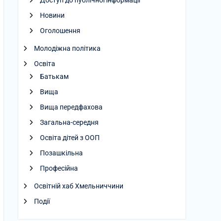
Доступ до публічної інформації
Новини
Оголошення
Молодіжна політика
Освіта
Батькам
Вища
Вища передфахова
Загальна-середня
Освіта дітей з ООП
Позашкільна
Професійна
Освітній хаб Хмельниччини
Події