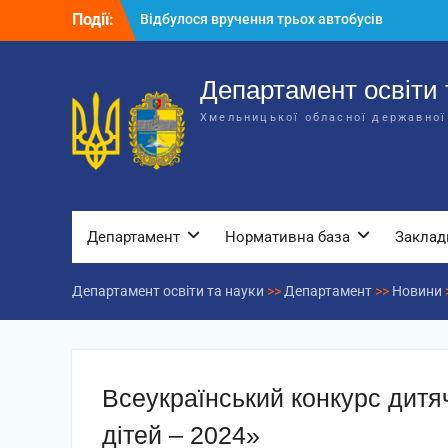
Перейти
Події:
Відбулося вручення трьох автобусів
до
для потреб закладів освіти
вмісту
Відбулося засідання колегії
Департаменту освіти та науки обласної
Департамент освіти 
державної адміністрації
Хмельницької обласної державної
Відбулась обласна нарада для
відповідальних за національно-
патріотичне виховання
Департамент
Нормативна база
Заклад
Департамент освіти та науки
>>
Департамент
>>
Новини
Всеукраїнський конкурс дит
дітей – 2024»