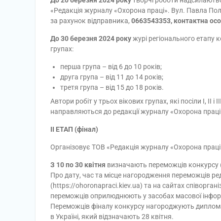
«Редакція журналу «Охорона праці». Вул. Павла Полу
за рахунок відправника,
0663543353, контактна ос
До 30 березня 2024 року
журі регіонального етапу ко
групах:
перша група – від 6 до 10 років;
друга група – від 11 до 14 років;
третя група – від 15 до 18 років.
Автори робіт у трьох вікових групах, які посіли I, II і 
направляються до редакції журналу «Охорона праці
II ЕТАП (фінал)
Організовує ТОВ «Редакція журналу «Охорона праці
З 10 по 30 квітня
визначають переможців конкурсу (I, I
Про дату, час та місце нагородження переможців ре
(https://ohoronapraci.kiev.ua) та на сайтах співоргані
переможців оприлюднюють у засобах масової інформа
Переможців фіналу конкурсу нагороджують диплома
в Україні, який відзначають 28 квітня.