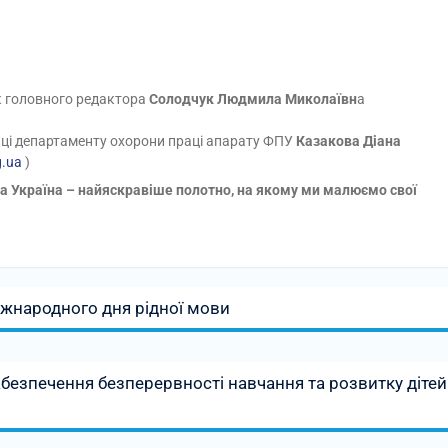
к головного редактора
Солодчук Людмила Миколаївн
а
праці департаменту охорони праці апарату ФПУ
Казакова Діана
g.ua
)
а Україна – найяскравіше полотно, на якому ми малюємо свої
іжнародного дня рідної мови
абезпечення безперервності навчання та розвитку дітей