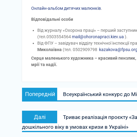
Онлайн-альбом дитячих малюнків
.
Відповідальні особи
Від журналу «Охорона праці» – перший заступни
(тел.0503554564
mail@ohoronapraci.kiev.ua
).
Від ФПУ – завідувач відділу технічної інспекції 
Миколаївна
(тел. 0502909798
kazakova@fpsu.or
Серце маленького художника – красивий пензлик, 
мрії та надії.
Навігація
Попередній
Попередній
Всеукраїнський конкурс до М
записів
запис:
Наступний
Далі
Триває реалізація проєкту «З
запис:
дошкільного віку в умовах кризи в Україні»