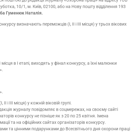
ботка, 10/1, м. Київ, 02100, або на Нову пошту відділення 193
оба Гуменюк Наталія.
нкурсу визначають переможців (I, II і III місця) у трьох вікових
III місця в І етапі, виходять у фінал конкурсу, а їхні малюнки
».
».
I і III місця) у кожній віковій групі.
дакція журналу повідомляє в соцмережах, на своєму сайті
заторів конкурсу не пізніше як з 20 по 25 квітня. Імена
ції та на офіційних сайтах організаторів конкурсу.
ми та цінними подарунками до Всесвітнього дня охорони праці