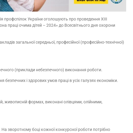
ія профспілок України оголошують про проведення XIII
а праці очима дітей – 2024» до Всесвітнього дня охорони
акладів загальної середньої, професійної (професійно-технічної)
зпечного (приклади небезпечного) виконання роботи.
 безпечних і здорових умов праці в усіх галузях економіки.
й, живописній формах, виконані олівцями, олійними,
На зворотному боці кожної конкурсної роботи потрібно