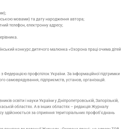
и);
лійською мовами) та дату народження автора;
тний телефон, електронну адресу;
керівника.
аїнський конкурс дитячого малюнка «Охорона праці очима дітей
з Федерацією профспілок України. За інформаційної підтримки
вого самоврядування, підприємств, установ, організацій.
ників освіти і науки України у Дніпропетровській, Запорізькій,
ркаській областях. А в інших областях – редакція Журналу
су здійснюється за сприяння територіальних профоб’єднань
я поштою до редакції Журналу «Охорона праці» на адресу ТОВ