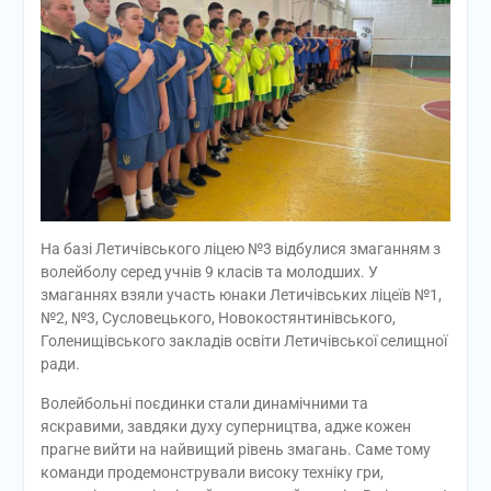
На базі Летичівського ліцею №3 відбулися змаганням з
волейболу серед учнів 9 класів та молодших. У
змаганнях взяли участь юнаки Летичівських ліцеїв №1,
№2, №3, Сусловецького, Новокостянтинівського,
Голенищівського закладів освіти Летичівської селищної
ради.
Волейбольні поєдинки стали динамічними та
яскравими, завдяки духу суперництва, адже кожен
прагне вийти на найвищий рівень змагань. Саме тому
команди продемонстрували високу техніку гри,