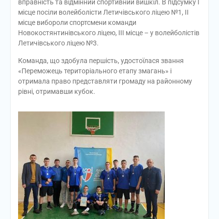
вправність та відмінний спортивний вишкіл. В підсумку І
місце посіли волейболісти Летичівського ліцею №1, ІІ
місце вибороли спортсмени команди
Новокостянтинівського ліцею, ІІІ місце – у волейболістів
Летичівського ліцею №3.
Команда, що здобула першість, удостоїлася звання
«Переможець територіального етапу змагань» і
отримала право представляти громаду на районному
рівні, отримавши кубок.