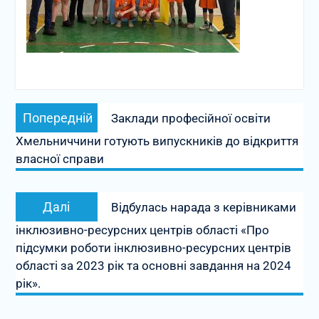
Навігація
Попередній
Попередній
Заклади професійної освіти
записів
запис:
Хмельниччини готують випускників до відкриття
власної справи
Наступний
Далі
Відбулась нарада з керівниками
запис:
інклюзивно-ресурсних центрів області «Про
підсумки роботи інклюзивно-ресурсних центрів
області за 2023 рік та основні завдання на 2024
рік».