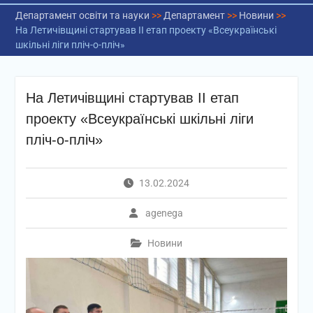
Департамент освіти та науки
>>
Департамент
>>
Новини
>>
На Летичівщині стартував ІІ етап проекту «Всеукраїнські
шкільні ліги пліч-о-пліч»
На Летичівщині стартував ІІ етап
проекту «Всеукраїнські шкільні ліги
пліч-о-пліч»
13.02.2024
agenega
Новини