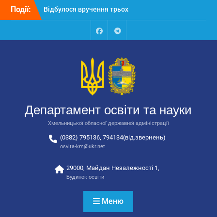
Перейти
Події:
Відбулося засідання
до
колегії Департаменту
вмісту
освіти та науки обласної
державної адміністрації
Facebook
Talegram
Відбулась обласна
нарада для
відповідальних за
національно-патріотичне
виховання
Відбулося вручення трьох
Департамент освіти та науки
автобусів для потреб
закладів освіти
Хмельницької обласної державної адміністрації
(0382) 795136, 794134(від.звернень)
osvita-km@ukr.net
29000, Майдан Незалежності 1,
Будинок освіти
Меню