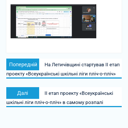
Навігація
Попередній
Попередній
На Летичівщині стартував ІІ етап
записів
запис:
проекту «Всеукраїнські шкільні ліги пліч-о-пліч»
Наступний
Далі
ІІ етап проекту «Всеукраїнські
запис:
шкільні ліги пліч-о-пліч» в самому розпалі