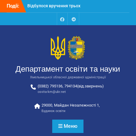
Перейти
Події:
Відбулося засідання
до
колегії Департаменту
вмісту
освіти та науки обласної
державної адміністрації
Facebook
Talegram
Відбулась обласна
нарада для
відповідальних за
національно-патріотичне
виховання
Відбулося вручення трьох
Департамент освіти та науки
автобусів для потреб
закладів освіти
Хмельницької обласної державної адміністрації
(0382) 795136, 794134(від.звернень)
osvita-km@ukr.net
29000, Майдан Незалежності 1,
Будинок освіти
Меню