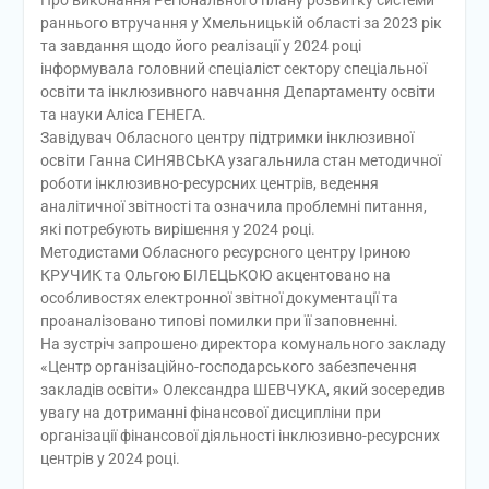
Про виконання Регіонального плану розвитку системи
раннього втручання у Хмельницькій області за 2023 рік
та завдання щодо його реалізації у 2024 році
інформувала головний спеціаліст сектору спеціальної
освіти та інклюзивного навчання Департаменту освіти
та науки Аліса ГЕНЕГА.
Завідувач Обласного центру підтримки інклюзивної
освіти Ганна СИНЯВСЬКА узагальнила стан методичної
роботи інклюзивно-ресурсних центрів, ведення
аналітичної звітності та означила проблемні питання,
які потребують вирішення у 2024 році.
Методистами Обласного ресурсного центру Іриною
КРУЧИК та Ольгою БІЛЕЦЬКОЮ акцентовано на
особливостях електронної звітної документації та
проаналізовано типові помилки при її заповненні.
На зустріч запрошено директора комунального закладу
«Центр організаційно-господарського забезпечення
закладів освіти» Олександра ШЕВЧУКА, який зосередив
увагу на дотриманні фінансової дисципліни при
організації фінансової діяльності інклюзивно-ресурсних
центрів у 2024 році.