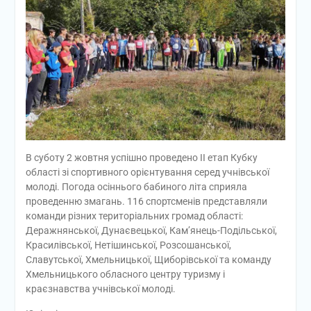
В суботу 2 жовтня успішно проведено ІІ етап Кубку
області зі спортивного орієнтування серед учнівської
молоді. Погода осіннього бабиного літа сприяла
проведенню змагань. 116 спортсменів представляли
команди різних територіальних громад області:
Деражнянської, Дунаєвецької, Кам’янець-Подільської,
Красилівської, Нетішинської, Розсошанської,
Славутської, Хмельницької, Щиборівської та команду
Хмельницького обласного центру туризму і
краєзнавства учнівської молоді.