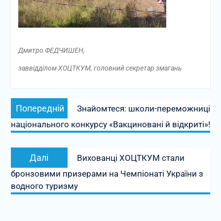
Дмитро ФЕДЧИШЕН,
заввідділом ХОЦТКУМ, головний секретар змагань
Навігація
Попередній
Попередній
Знайомтеся: школи-переможниці
записів
запис:
національного конкурсу «Вакциновані й відкриті»!
Наступний
Далі
Вихованці ХОЦТКУМ стали
запис:
бронзовими призерами на Чемпіонаті України з
водного туризму