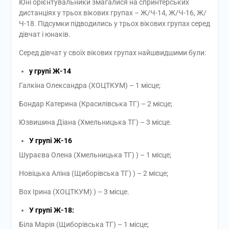
Юні орієнтувальники змагалися на спринтерських
дистанціях у трьох вікових групах – Ж/Ч-14, Ж/Ч-16, Ж/
Ч-18. Підсумки підводились у трьох вікових групах серед
дівчат і юнаків.
Серед дівчат у своїх вікових групах найшвидшими були:
у групі Ж-14
Галкіна Олександра (ХОЦТКУМ) – 1 місце;
Бондар Катерина (Красилівська ТГ) – 2 місце;
Юзвишина Діана (Хмельницька ТГ) – 3 місце.
У групі Ж-16
Шураєва Олена (Хмельницька ТГ) ) – 1 місце;
Новіцька Аліна (Щиборівська ТГ) ) – 2 місце;
Вох Ірина (ХОЦТКУМ) ) – 3 місце.
У групі Ж-18:
Біла Марія (Щиборівська ТГ) – 1 місце;