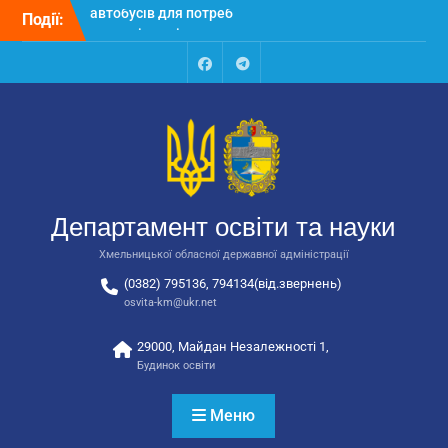
Перейти
Події:
Відбулося засідання
до
колегії Департаменту
вмісту
освіти та науки обласної
державної адміністрації
Facebook
Talegram
Відбулась обласна
нарада для
відповідальних за
національно-патріотичне
виховання
Відбулося вручення трьох
Департамент освіти та науки
автобусів для потреб
закладів освіти
Хмельницької обласної державної адміністрації
(0382) 795136, 794134(від.звернень)
osvita-km@ukr.net
29000, Майдан Незалежності 1,
Будинок освіти
Меню