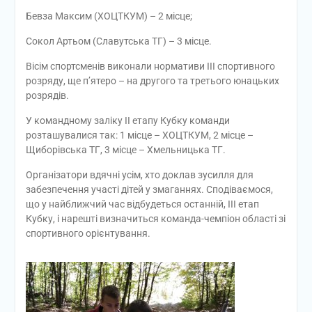
Бевза Максим (ХОЦТКУМ) – 2 місце;
Сокол Артьом (Славутська ТГ) – 3 місце.
Вісім спортсменів виконали нормативи ІІІ спортивного
розряду, ще п’ятеро – на другого та третього юнацьких
розрядів.
У командному заліку ІІ етапу Кубку команди
розташувалися так: 1 місце – ХОЦТКУМ, 2 місце –
Щиборівська ТГ, 3 місце – Хмельницька ТГ.
Організатори вдячні усім, хто доклав зусилля для
забезпечення участі дітей у змаганнях. Сподіваємося,
що у найближчий час відбудеться останній, ІІІ етап
Кубку, і нарешті визначиться команда-чемпіон області зі
спортивного орієнтування.