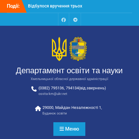
Перейти
Події:
Відбулося вручення трьох
до
автобусів для потреб
вмісту
закладів освіти
Відбулося засідання
Facebook
Talegram
колегії Департаменту
освіти та науки обласної
державної адміністрації
Відбулась обласна
нарада для
відповідальних за
Департамент освіти та науки
національно-патріотичне
виховання
Хмельницької обласної державної адміністрації
(0382) 795136, 794134(від.звернень)
osvita-km@ukr.net
29000, Майдан Незалежності 1,
Будинок освіти
Меню