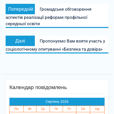
Навігація
Попередній
Попередній
Громадське обговорення
записів
запис:
аспектів реалізації реформи профільної
середньої освіти
Наступний
Далі
Пропонуємо Вам взяти участь у
запис:
соціологічному опитуванні «Безпека та довіра»
Календар повідомлень
Серпень 2026
Пн
Вт
Ср
Чт
Пт
Сб
Нд