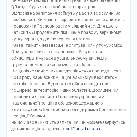
Ви можете також пройти опитування через наведений
QR код з будь-якого мобільного пристрою.
Відповіді на запитання займуть у Вас 10-15 хвилин. За
необхідності Ви можете перервати заповнення анкети та
продовжити її заповнювати у вільний час. Для цього
натисніть «Продовжити пізніше» у правому верхньому
кутку екрана, а для повернення натисніть
«Завантажити незавершене опитування» у тому ж місці.
Опитування виключно анонімне. Результати
обчислюватимуться в узагальненому вигляді з
групуванням по районах міста та області.
Це щорічне моніторингове дослідження проводиться з
2013 року Харківським національним університетом
внутрішніх справ. Від початку війни дослідження
поширено на територію інших областей. Дослідження
проводиться спільно з Головним управлінням
Національної поліції та обласною державною
адміністрацією Вашої області за підтримки Соціологічної
асоціації України.
Якщо у Вас виникнуть запитання, Ви можете звернутись
до виконавців за адресою:
ndl@univd.edu.ua