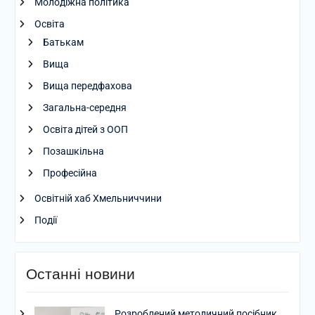
Молодіжна політика
Освіта
Батькам
Вища
Вища передфахова
Загальна-середня
Освіта дітей з ООП
Позашкільна
Професійна
Освітній хаб Хмельниччини
Події
Останні новини
Розроблений методичний посібник