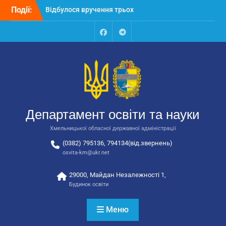
Перейти
Події:
Відбулося вручення трьох
до
автобусів для потреб
вмісту
закладів освіти
Відбулося засідання
Facebook
Talegram
колегії Департаменту
освіти та науки обласної
державної адміністрації
Відбулась обласна
нарада для
відповідальних за
Департамент освіти та науки
національно-патріотичне
виховання
Хмельницької обласної державної адміністрації
(0382) 795136, 794134(від.звернень)
osvita-km@ukr.net
29000, Майдан Незалежності 1,
Будинок освіти
Меню