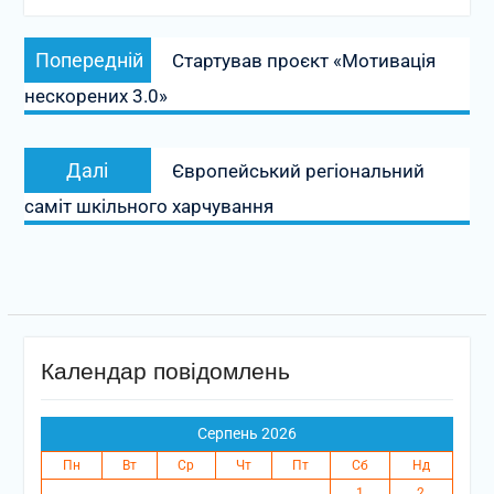
Навігація
Попередній
Попередній
Стартував проєкт «Мотивація
записів
запис:
нескорених 3.0»
Наступний
Далі
Європейський регіональний
запис:
саміт шкільного харчування
Календар повідомлень
Серпень 2026
Пн
Вт
Ср
Чт
Пт
Сб
Нд
1
2