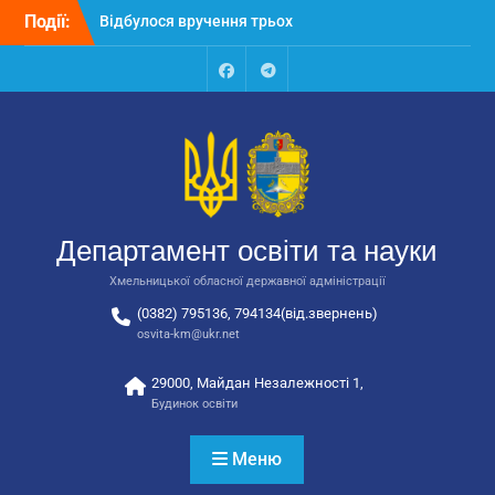
Перейти
Події:
Відбулося вручення трьох
до
автобусів для потреб
вмісту
закладів освіти
Відбулося засідання
Facebook
Talegram
колегії Департаменту
освіти та науки обласної
державної адміністрації
Відбулась обласна
нарада для
відповідальних за
Департамент освіти та науки
національно-патріотичне
виховання
Хмельницької обласної державної адміністрації
(0382) 795136, 794134(від.звернень)
osvita-km@ukr.net
29000, Майдан Незалежності 1,
Будинок освіти
Меню