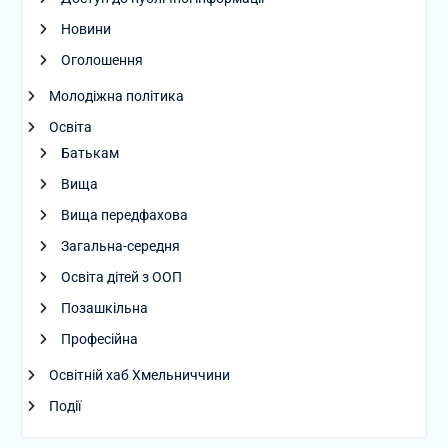
Новини
Оголошення
Молодіжна політика
Освіта
Батькам
Вища
Вища передфахова
Загальна-середня
Освіта дітей з ООП
Позашкільна
Професійна
Освітній хаб Хмельниччини
Події