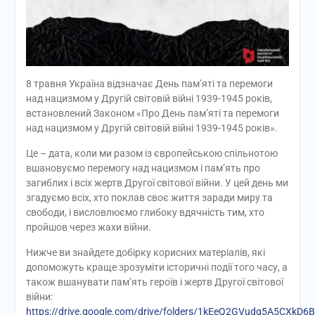
8 травня Україна відзначає День пам’яті та перемоги
над нацизмом у Другій світовій війні 1939-1945 років,
встановлений Законом «Про День пам’яті та перемоги
над нацизмом у Другій світовій війні 1939-1945 років».
Це – дата, коли ми разом із європейською спільнотою
вшановуємо перемогу над нацизмом і пам’ять про
загиблих і всіх жертв Другої світової війни. У цей день ми
згадуємо всіх, хто поклав своє життя заради миру та
свободи, і висловлюємо глибоку вдячність тим, хто
пройшов через жахи війни.
Нижче ви знайдете добірку корисних матеріалів, які
допоможуть краще зрозуміти історичні події того часу, а
також вшанувати пам’ять героїв і жертв Другої світової
війни:
https://drive.google.com/drive/folders/1kEeQ2GVudg5A5CXkD