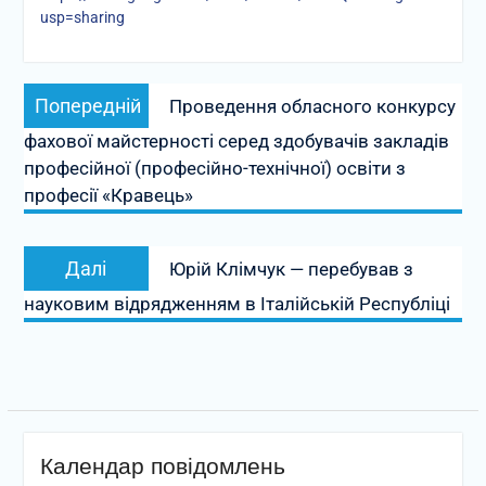
usp=sharing
Навігація
Попередній
Попередній
Проведення обласного конкурсу
записів
запис:
фахової майстерності серед здобувачів закладів
професійної (професійно-технічної) освіти з
професії «Кравець»
Наступний
Далі
Юрій Клімчук — перебував з
запис:
науковим відрядженням в Італійській Республіці
Календар повідомлень