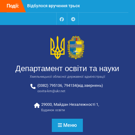
Перейти
Події:
Відбулося вручення трьох
до
автобусів для потреб
вмісту
закладів освіти
Відбулося засідання
Facebook
Talegram
колегії Департаменту
освіти та науки обласної
державної адміністрації
Відбулась обласна
нарада для
відповідальних за
Департамент освіти та науки
національно-патріотичне
виховання
Хмельницької обласної державної адміністрації
(0382) 795136, 794134(від.звернень)
osvita-km@ukr.net
29000, Майдан Незалежності 1,
Будинок освіти
Меню