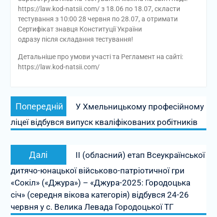
https://law.kod-natsii.com/ з 18.06 по 18.07, скласти
тестування з 10:00 28 червня по 28.07, а отримати
Сертифікат знавця Конституції України
одразу після складання тестування!
Детальніше про умови участі та Регламент на сайті:
https://law.kod-natsii.com/
Навігація
Попередній
Попередній
У Хмельницькому професійному
записів
запис:
ліцеї відбувся випуск кваліфікованих робітників
Наступний
Далі
ІІ (обласний) етап Всеукраїнської
запис:
дитячо-юнацької військово-патріотичної гри
«Сокіл» («Джура») – «Джура-2025: Городоцька
січ» (середня вікова категорія) відбувся 24-26
червня у с. Велика Левада Городоцької ТГ