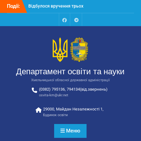
Перейти
Події:
Відбулося вручення трьох
до
автобусів для потреб
вмісту
закладів освіти
Відбулося засідання
Facebook
Talegram
колегії Департаменту
освіти та науки обласної
державної адміністрації
Відбулась обласна
нарада для
відповідальних за
Департамент освіти та науки
національно-патріотичне
виховання
Хмельницької обласної державної адміністрації
(0382) 795136, 794134(від.звернень)
osvita-km@ukr.net
29000, Майдан Незалежності 1,
Будинок освіти
Меню