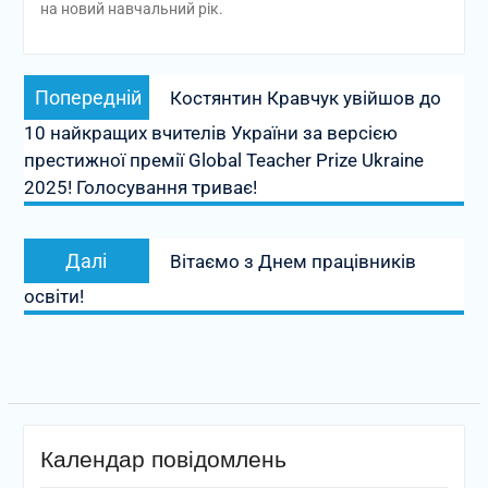
на новий навчальний рік.
Навігація
Попередній
Попередній
Костянтин Кравчук увійшов до
записів
запис:
10 найкращих вчителів України за версією
престижної премії Global Teacher Prize Ukraine
2025! Голосування триває!
Наступний
Далі
Вітаємо з Днем працівників
запис:
освіти!
Календар повідомлень