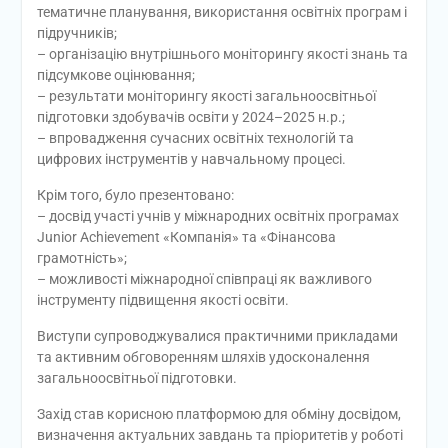
тематичне планування, використання освітніх програм і
підручників;
– організацію внутрішнього моніторингу якості знань та
підсумкове оцінювання;
– результати моніторингу якості загальноосвітньої
підготовки здобувачів освіти у 2024–2025 н.р.;
– впровадження сучасних освітніх технологій та
цифрових інструментів у навчальному процесі.
Крім того, було презентовано:
– досвід участі учнів у міжнародних освітніх програмах
Junior Achievement «Компанія» та «Фінансова
грамотність»;
– можливості міжнародної співпраці як важливого
інструменту підвищення якості освіти.
Виступи супроводжувалися практичними прикладами
та активним обговоренням шляхів удосконалення
загальноосвітньої підготовки.
Захід став корисною платформою для обміну досвідом,
визначення актуальних завдань та пріоритетів у роботі