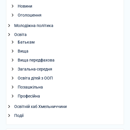
Новини
Оголошення
Молодіжна політика
Освіта
Батькам
Вища
Вища передфахова
Загальна-середня
Освіта дітей з ООП
Позашкільна
Професійна
Освітній хаб Хмельниччини
Події