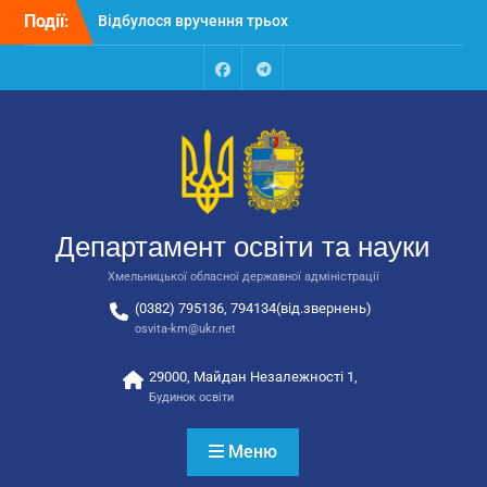
Перейти
Події:
Відбулося засідання
до
колегії Департаменту
вмісту
освіти та науки обласної
державної адміністрації
Facebook
Talegram
Відбулась обласна
нарада для
відповідальних за
національно-патріотичне
виховання
Відбулося вручення трьох
Департамент освіти та науки
автобусів для потреб
закладів освіти
Хмельницької обласної державної адміністрації
(0382) 795136, 794134(від.звернень)
osvita-km@ukr.net
29000, Майдан Незалежності 1,
Будинок освіти
Меню