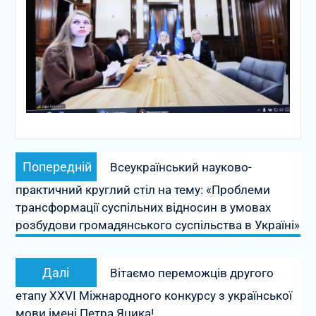
Навігація
Попередній
Попередній
Всеукраїнський науково-
записів
запис:
практичний круглий стіл на тему: «Проблеми
трансформації суспільних відносин в умовах
розбудови громадянського суспільства в Україні»
Наступний
Далі
Вітаємо переможців другого
запис:
етапу ХХVІ Міжнародного конкурсу з української
мови імені Петра Яцика!