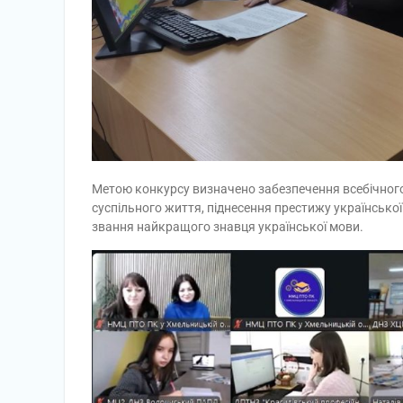
Метою конкурсу визначено забезпечення всебічного 
суспільного життя, піднесення престижу української
звання найкращого знавця української мови.