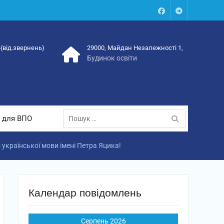
Facebook
Talegram
4(від.звернень)
29000, Майдан Незалежності 1,
Будинок освіти
Пошук:
 для ВПО
української мови імені Петра Яцика!
Календар повідомлень
Серпень 2026