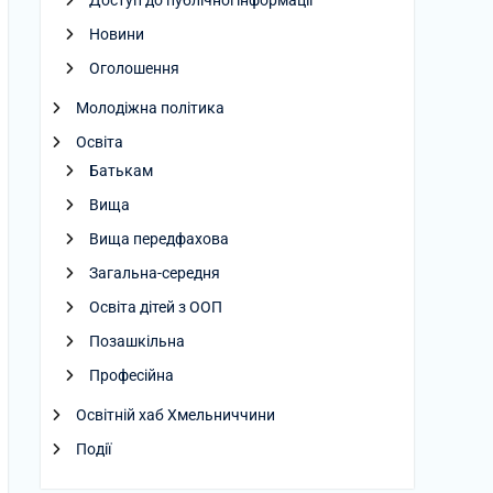
Доступ до публічної інформації
Новини
Оголошення
Молодіжна політика
Освіта
Батькам
Вища
Вища передфахова
Загальна-середня
Освіта дітей з ООП
Позашкільна
Професійна
Освітній хаб Хмельниччини
Події