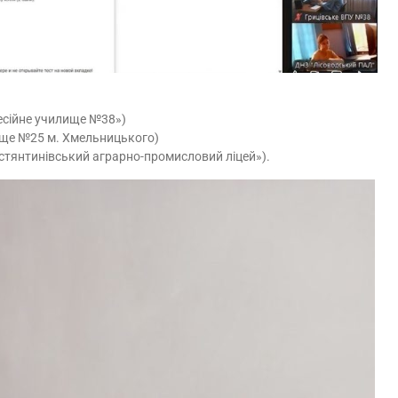
есійне училище №38»)
ище №25 м. Хмельницького)
стянтинівський аграрно-промисловий ліцей»).