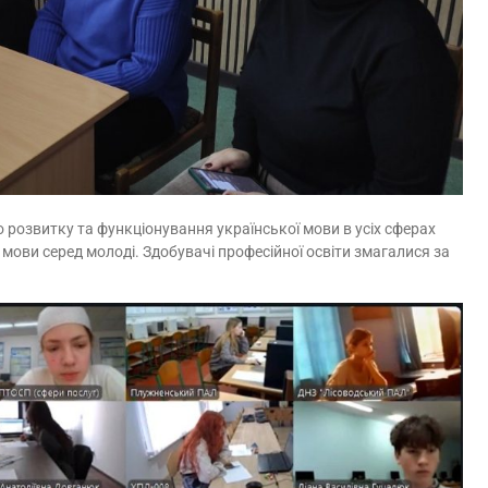
розвитку та функціонування української мови в усіх сферах
 мови серед молоді. Здобувачі професійної освіти змагалися за