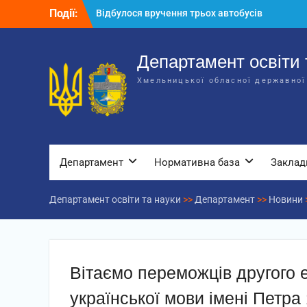
Перейти
Події:
Відбулося засідання колегії
до
Департаменту освіти та науки обласної
вмісту
державної адміністрації
Відбулась обласна нарада для
Департамент освіти 
відповідальних за національно-
Хмельницької обласної державної
патріотичне виховання
Відбулося вручення трьох автобусів
для потреб закладів освіти
Департамент
Нормативна база
Заклад
Департамент освіти та науки
>>
Департамент
>>
Новини
Вітаємо переможців другого 
української мови імені Петра