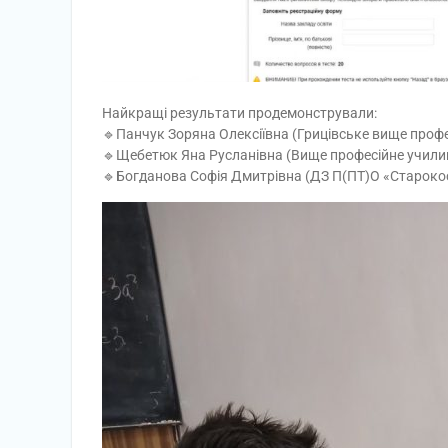
Найкращі результати продемонстрували:
🔹Панчук Зоряна Олексіївна (Грицівське вище проф
🔹Щебетюк Яна Русланівна (Вище професійне учил
🔹Богданова Софія Дмитрівна (ДЗ П(ПТ)О «Староко