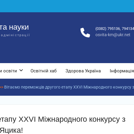
та науки
(0382) 795136, 79413
osvita-km@ukr.net
 адміністрації
и освіти
Освітній хаб
Здорова Україна
Інформація
>>
Вітаємо переможців другого етапу ХХVІ Міжнародного конкурсу з 
етапу ХХVІ Міжнародного конкурсу з
 Яцика!