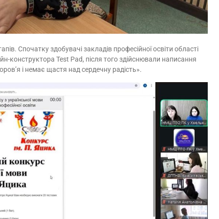
апів. Спочатку здобувачі закладів професійної освіти області
н-конструктора Test Pad, після того здійснювали написання
доров’я і немає щастя над сердечну радість».