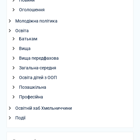
Оголошення
Молодіжна політика
Освіта
Батькам
Вища
Вища передфахова
Загальна-середня
Освіта дітей з ООП
Позашкільна
Професійна
Освітній хаб Хмельниччини
Події