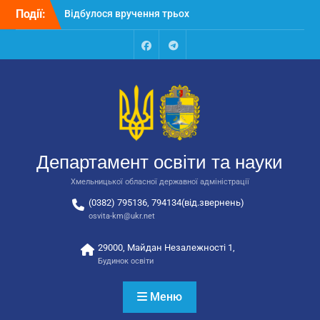
Перейти
Події:
Відбулося вручення трьох
до
автобусів для потреб
вмісту
закладів освіти
Відбулося засідання
Facebook
Talegram
колегії Департаменту
освіти та науки обласної
державної адміністрації
Відбулась обласна
нарада для
відповідальних за
Департамент освіти та науки
національно-патріотичне
виховання
Хмельницької обласної державної адміністрації
(0382) 795136, 794134(від.звернень)
osvita-km@ukr.net
29000, Майдан Незалежності 1,
Будинок освіти
Меню