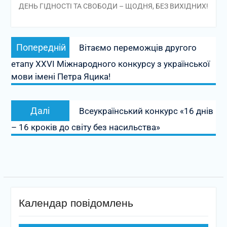
ДЕНЬ ГІДНОСТІ ТА СВОБОДИ – ЩОДНЯ, БЕЗ ВИХІДНИХ!
Навігація
Попередній
Попередній
Вітаємо переможців другого
записів
запис:
етапу ХХVІ Міжнародного конкурсу з української
мови імені Петра Яцика!
Наступний
Далі
Всеукраїнський конкурс «16 днів
запис:
– 16 кроків до світу без насильства»
Календар повідомлень