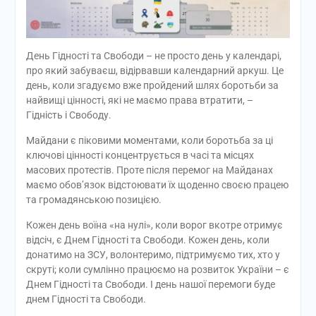
День Гідності та Свободи – не просто день у календарі,
про який забуваєш, відірвавши календарний аркуш. Це
день, коли згадуємо вже пройдений шлях боротьби за
найвищі цінності, які не маємо права втратити, –
Гідність і Свободу.
Майдани є піковими моментами, коли боротьба за ці
ключові цінності концентрується в часі та місцях
масових протестів. Проте після перемог на Майданах
маємо обов’язок відстоювати їх щоденно своєю працею
та громадянською позицією.
Кожен день воїна «на нулі», коли ворог вкотре отримує
відсіч, є Днем Гідності та Свободи. Кожен день, коли
донатимо на ЗСУ, волонтеримо, підтримуємо тих, хто у
скруті; коли сумлінно працюємо на розвиток України – є
Днем Гідності та Свободи. І день нашої перемоги буде
днем Гідності та Свободи.