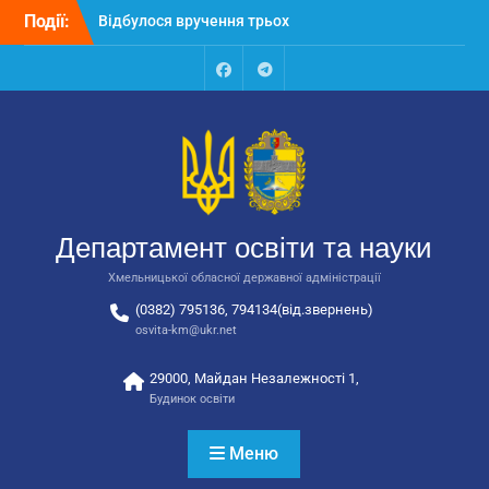
Відбулося вручення трьох
Перейти
Події:
автобусів для потреб
до
закладів освіти
вмісту
Відбулося засідання
колегії Департаменту
Facebook
Talegram
освіти та науки обласної
державної адміністрації
Відбулась обласна
нарада для
відповідальних за
національно-патріотичне
Департамент освіти та науки
виховання
Хмельницької обласної державної адміністрації
(0382) 795136, 794134(від.звернень)
osvita-km@ukr.net
29000, Майдан Незалежності 1,
Будинок освіти
Меню