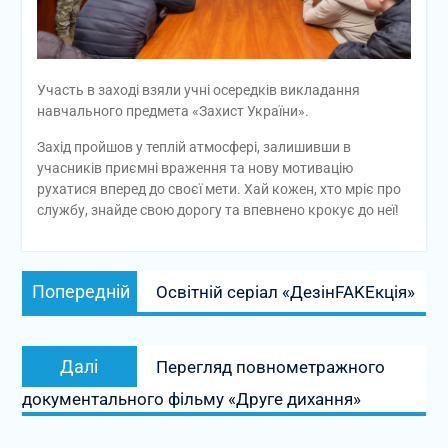
Участь в заході взяли учні осередків викладання
навчального предмета «Захист України».
Захід пройшов у теплій атмосфері, залишивши в
учасників приємні враження та нову мотивацію
рухатися вперед до своєї мети. Хай кожен, хто мріє про
службу, знайде свою дорогу та впевнено крокує до неї!
Навігація
Попередній
Попередній
Освітній серіал «ДезінFAKEкція»
записів
запис:
Наступний
Далі
Перегляд повнометражного
запис:
документального фільму «Друге дихання»