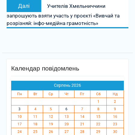
Наступний
Далі
Учителів Хмельниччини
запис:
запрошують взяти участь у проєкті «Вивчай та
розрізняй: інфо-медійна грамотність»
Календар повідомлень
Серпень 2026
Пн
Вт
Ср
Чт
Пт
Сб
Нд
1
2
3
4
5
6
7
8
9
10
11
12
13
14
15
16
17
18
19
20
21
22
23
24
25
26
27
28
29
30