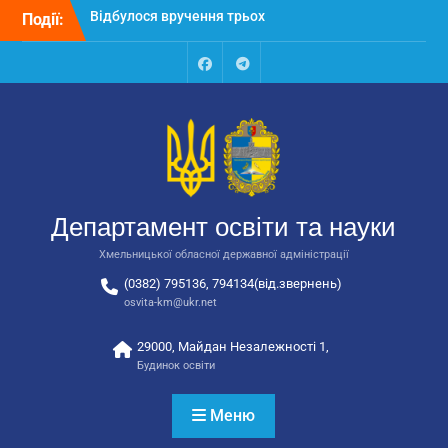
Перейти
Події:
Відбулося засідання
до
колегії Департаменту
вмісту
освіти та науки обласної
державної адміністрації
Facebook
Talegram
Відбулась обласна
нарада для
відповідальних за
національно-патріотичне
виховання
Відбулося вручення трьох
Департамент освіти та науки
автобусів для потреб
закладів освіти
Хмельницької обласної державної адміністрації
(0382) 795136, 794134(від.звернень)
osvita-km@ukr.net
29000, Майдан Незалежності 1,
Будинок освіти
Меню