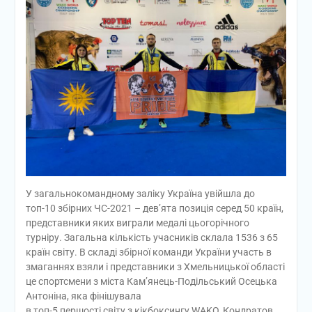
У загальнокомандному заліку Україна увійшла до
топ-10 збірних ЧС-2021 – дев’ята позиція серед 50 країн,
представники яких виграли медалі цьогорічного
турніру. Загальна кількість учасників склала 1536 з 65
країн світу. В складі збірної команди України участь в
змаганнях взяли і представники з Хмельницької області
це спортсмени з міста Кам’янець-Подільський Осецька
Антоніна, яка фінішувала
в топ-5 першості світу з кікбоксингу WAKO, Кондратов