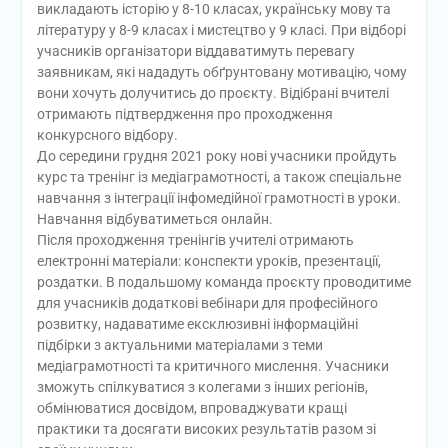
викладають історію у 8-10 класах, українську мову та
літературу у 8-9 класах і мистецтво у 9 класі. При відборі
учасників організатори віддаватимуть перевагу
заявникам, які нададуть обґрунтовану мотивацію, чому
вони хочуть долучитись до проєкту. Відібрані вчителі
отримають підтвердження про проходження
конкурсного відбору.
До середини грудня 2021 року нові учасники пройдуть
курс та тренінг із медіаграмотності, а також спеціальне
навчання з інтеграції інфомедійної грамотності в уроки.
Навчання відбуватиметься онлайн.
Після проходження тренінгів учителі отримають
електронні матеріали: конспекти уроків, презентації,
роздатки. В подальшому команда проєкту проводитиме
для учасників додаткові вебінари для професійного
розвитку, надаватиме ексклюзивні інформаційні
підбірки з актуальними матеріалами з теми
медіаграмотності та критичного мислення. Учасники
зможуть спілкуватися з колегами з інших регіонів,
обмінюватися досвідом, впроваджувати кращі
практики та досягати високих результатів разом зі