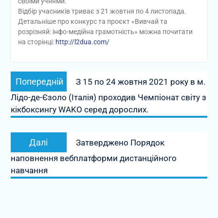
своїми учнями.
Відбір учасників триває з 21 жовтня по 4 листопада.
Детальніше про конкурс та проєкт «Вивчай та
розрізняй: інфо-медійна грамотність» можна почитати
на сторінці:
http://l2dua.com/
Навігація
Попередній
Попередній
З 15 по 24 жовтня 2021 року в м.
записів
запис:
Лідо-де-Єзоло (Італія) проходив Чемпіонат світу з
кікбоксингу WAKO серед дорослих.
Наступний
Далі
Затверджено Порядок
запис:
наповнення вебплатформи дистанційного
навчання