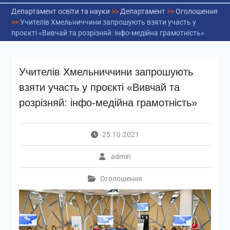
Департамент освіти та науки
>>
Департамент
>>
Оголошення
>>
Учителів Хмельниччини запрошують взяти участь у
проєкті «Вивчай та розрізняй: інфо-медійна грамотність»
Учителів Хмельниччини запрошують
взяти участь у проєкті «Вивчай та
розрізняй: інфо-медійна грамотність»
25.10.2021
admin
Оголошення