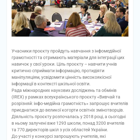
Учасники проєкту пройдуть навчання з інфомедійної
грамотності та отримають матеріали для інтеграції цих
навичок у свої уроки. Ціль проєкту – навчити учнів
критично сприймати інформацію, протидіяти
маніпуляціям, усвідомити цінність високоякісної
інформації в контексті шкільної освіти.
Рада міжнародних наукових досліджень та обмінів
(IREX) у рамках всеукраїнського проєкту «Вивчай та
розрізняй: інфо-медійна грамотність» запрошує вчителів
приєднатися до великої когорти освітніх змінотворців.
Діяльність проєкту розпочалась у 2018 році, а сьогодні
в ньому залучені вже 1293 школи, понад 3200 вчителів
та 770 директорів шкіл з усіх областей України.
До участі у конкурсі запрошують учителів, які