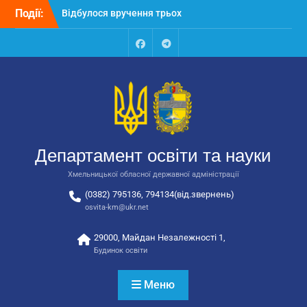
Перейти
Події:
Відбулося вручення трьох
до
автобусів для потреб
вмісту
закладів освіти
Відбулося засідання
Facebook
Talegram
колегії Департаменту
освіти та науки обласної
державної адміністрації
Відбулась обласна
нарада для
відповідальних за
Департамент освіти та науки
національно-патріотичне
виховання
Хмельницької обласної державної адміністрації
(0382) 795136, 794134(від.звернень)
osvita-km@ukr.net
29000, Майдан Незалежності 1,
Будинок освіти
Меню