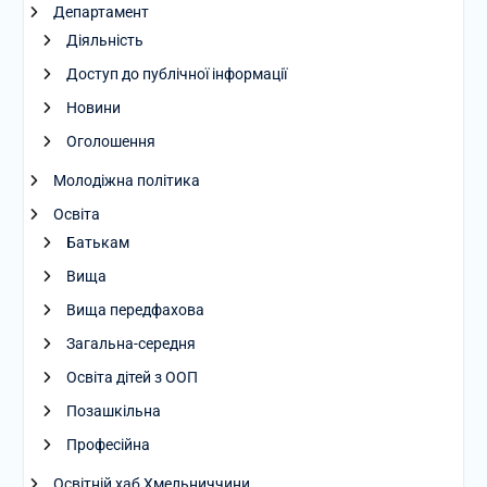
Департамент
Діяльність
Доступ до публічної інформації
Новини
Оголошення
Молодіжна політика
Освіта
Батькам
Вища
Вища передфахова
Загальна-середня
Освіта дітей з ООП
Позашкільна
Професійна
Освітній хаб Хмельниччини