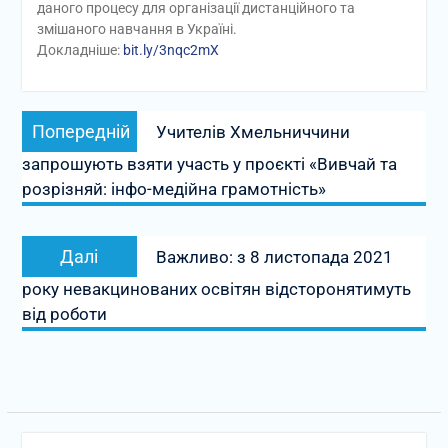
даного процесу для організації дистанційного та
змішаного навчання в Україні.
Докладніше:
bit.ly/3nqc2mX
Навігація
Попередній
Попередній
Учителів Хмельниччини
записів
запис:
запрошують взяти участь у проєкті «Вивчай та
розрізняй: інфо-медійна грамотність»
Наступний
Далі
Важливо: з 8 листопада 2021
запис:
року невакцинованих освітян відсторонятимуть
від роботи