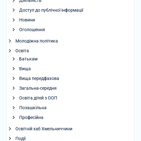
Діяльність
Доступ до публічної інформації
Новини
Оголошення
Молодіжна політика
Освіта
Батькам
Вища
Вища передфахова
Загальна-середня
Освіта дітей з ООП
Позашкільна
Професійна
Освітній хаб Хмельниччини
Події