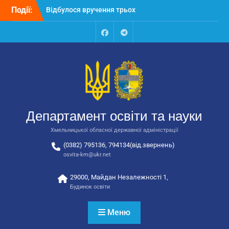
Перейти
Події:
Відбулося вручення трьох
до
автобусів для потреб
вмісту
закладів освіти
Відбулося засідання
Facebook
Talegram
колегії Департаменту
освіти та науки обласної
державної адміністрації
Відбулась обласна
нарада для
відповідальних за
Департамент освіти та науки
національно-патріотичне
виховання
Хмельницької обласної державної адміністрації
(0382) 795136, 794134(від.звернень)
osvita-km@ukr.net
29000, Майдан Незалежності 1,
Будинок освіти
Меню