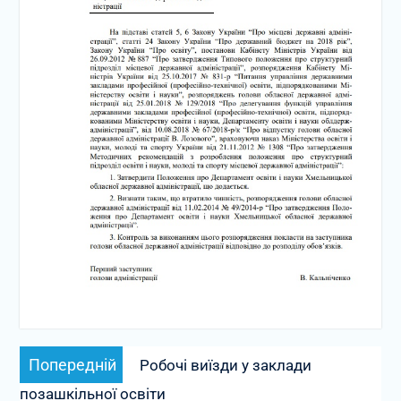
Навігація
Попередній
Попередній
Робочі виїзди у заклади
записів
запис:
позашкільної освіти