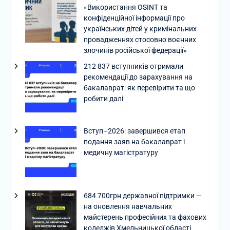
«Використання OSINT та
конфіденційної інформації про
українських дітей у кримінальних
провадженнях стосовно воєнних
злочинів російської федерації»
212 837 вступників отримали
рекомендації до зарахування на
бакалаврат: як перевірити та що
робити далі
Вступ–2026: завершився етап
подання заяв на бакалаврат і
медичну магістратуру
684 700грн державної підтримки —
на оновлення навчальних
майстерень професійних та фахових
коледжів Хмельницької області