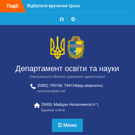
Перейти
Події:
Відбулося вручення трьох
до
автобусів для потреб
вмісту
закладів освіти
Відбулося засідання
Facebook
Talegram
колегії Департаменту
освіти та науки обласної
державної адміністрації
Відбулась обласна
нарада для
відповідальних за
Департамент освіти та науки
національно-патріотичне
виховання
Хмельницької обласної державної адміністрації
(0382) 795136, 794134(від.звернень)
osvita-km@ukr.net
29000, Майдан Незалежності 1,
Будинок освіти
Меню