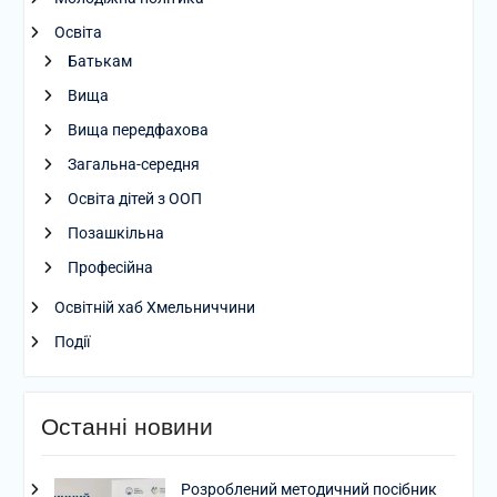
Освіта
Батькам
Вища
Вища передфахова
Загальна-середня
Освіта дітей з ООП
Позашкільна
Професійна
Освітній хаб Хмельниччини
Події
Останні новини
Розроблений методичний посібник