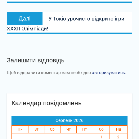
Наступний
Далі
У Токіо урочисто відкрито ігри
запис:
ХХХІІ Олімпіади!
Залишити відповідь
Щоб відправити коментар вам необхідно
авторизуватись
.
Календар повідомлень
Серпень 2026
Пн
Вт
Ср
Чт
Пт
Сб
Нд
1
2