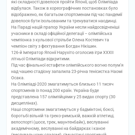
які складності довелося пройти Японії, щоб Олімпіада
відбулася. Також в хореографічних постановках було
відображено, як багатьом спортсменам під час пандемії
довелося бути ізольованим та тренуватися наодинці.
На Параді націй прапор України несли найдосвідченіші
учасники в складі офіційної делегації – олімпійська
чемпіонка з кульової стрільби Олена Костевич та
чемпіон світу з фехтування Богдан Нікішин.
126-й Імператор Японії Нарухіто оголосив ігри XXXII
літньої Олімпіади відкритими.
Під час фінальної естафети олімпійського вогню полум’я
над чашею стадіону запалила 23-річна тенісистка Наомі
Осака.
На Олімпіаді-2020 змагатимуться близько 11 тисяч
спортсменів із понад 200 країн. Україна буде
представлена 157 олімпійцями у 25 видах спорту (30
дисциплінах).
Наші спортсмени змагатимуться у бадмінтоні, боксі,
боротьбі вільній та греко-римській, важкій атлетиці,
велоспорті (шосе, трек, маунтенбайк), веслуванні
академічному, веслуванні на байдарках і каное
(веслувальному слаломі), гімнастиці спортивній,