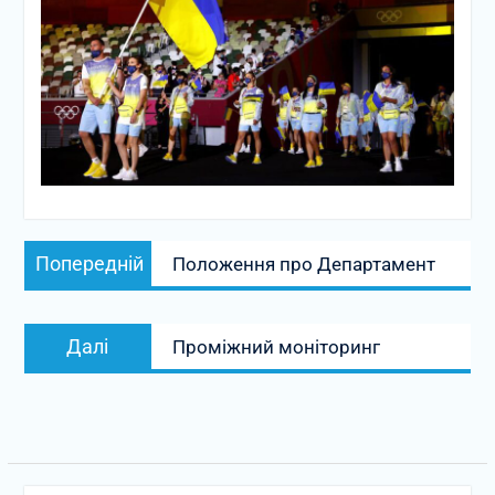
Навігація
Попередній
Попередній
Положення про Департамент
записів
запис:
Наступний
Далі
Проміжний моніторинг
запис: