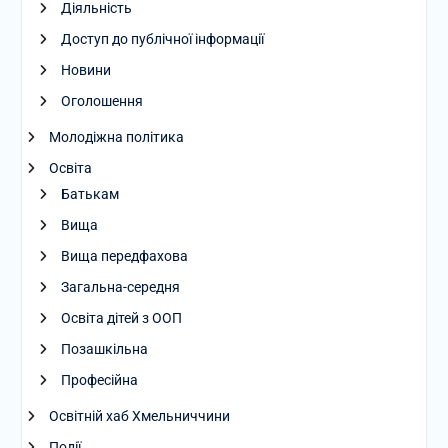
Діяльність
Доступ до публічної інформації
Новини
Оголошення
Молодіжна політика
Освіта
Батькам
Вища
Вища передфахова
Загальна-середня
Освіта дітей з ООП
Позашкільна
Професійна
Освітній хаб Хмельниччини
Події