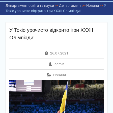
Департамент освіти та науки
>>
Департамент
>>
Новини
>>
У
Токіо урочисто відкрито ігри ХХХІІ Олімпіади!
У Токіо урочисто відкрито ігри ХХХІІ
Олімпіади!
26.07.2021
admin
Новини