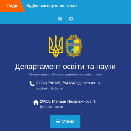
закладів освіти
Перейти
Події:
Відбулося засідання
до
колегії Департаменту
вмісту
освіти та науки обласної
державної адміністрації
Facebook
Talegram
Відбулась обласна
нарада для
відповідальних за
національно-патріотичне
виховання
Департамент освіти та науки
Хмельницької обласної державної адміністрації
(0382) 795136, 794134(від.звернень)
osvita-km@ukr.net
29000, Майдан Незалежності 1,
Будинок освіти
Меню