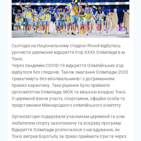
Сьогодні на Національному стадіоні Японії відбулась
урочиста церемонія відкриття Ігор ХХХІІ Олімпіади в м.
Токіо.
Через пандемію СОVID-19 відкриття Олімпійських ігор
відбулося без глядачів. Також змагання Олімпіади-2020
триватимуть без вболівальників і з дотриманням
правил карантину. Таке рішення було прийняте
оргкомітетом Олімпіади, МОК та міською владою Токіо.
У церемонії взяли участь спортсмени, офіційні особи та
представники Міжнародного олімпійського комітету.
Організатори подарували учасникам церемонії та усім
любителям спорту захоплюючу та яскраву програму.
Відкриття Олімпіади розпочалося з нагадування, як
Токіо виграв боротьбу за право приймати Ігри та через