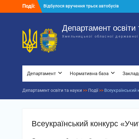
Перейти
Події:
Відбулося вручення трьох автобусів
до
для потреб закладів освіти
вмісту
Відбулося засідання колегії
Департаменту освіти та науки обласної
Департамент освіти 
державної адміністрації
Хмельницької обласної державної
Відбулась обласна нарада для
відповідальних за національно-
патріотичне виховання
Департамент
Нормативна база
Заклад
Департамент освіти та науки
>>
Події
>>
Всеукраїнський 
Всеукраїнський конкурс «Учи