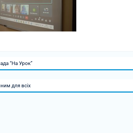
іада “На Урок”
ним для всіх