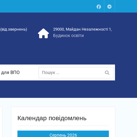
Facebook
Talegram
4(від.звернень)
29000, Майдан Незалежності 1,
Будинок освіти
Пошук:
 для ВПО
Календар повідомлень
Серпень 2026