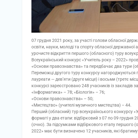
07 грудня 2021 року, за участі голови обласної держ
освіти, науки, молоді та спорту обласної державної а
урочисте відкриття першого (обласного) туру всеук
Всеукраїнський конкурс «Учитель року – 2022» прово
«Основи правознавства» та передбачає два тури (о
Переможці другого туру конкурсу нагороджуються пр
лауреати — дев’яти (друге місце) і восьми (третє міс
конкурсі зареєстровано 248 учасників із закладів за
«Інформатика» – 78; «Біологія» – 76;
«Основи правознавства» – 50;
«Мистецтво» (учителі музичного мистецтва) – 44.
Перший (обласний) тур всеукраїнського конкурсу «
форматі у два етапи: відбірковий з 07 по 09 грудня 
(очно). За підсумками відбіркового етапу першого (
2022» має бути визначено 12 учасників, які братиму