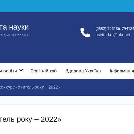
та науки
(0382) 795136, 79413
osvita-km@ukr.net
 адміністрації
и освіти
Освітній хаб
Здорова Україна
Інформація
конкурс «Учитель року – 2022»
тель року – 2022»