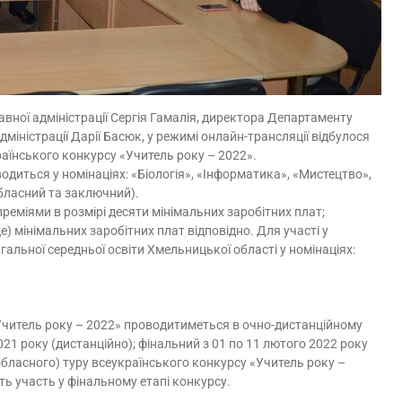
авної адміністрації Сергія Гамалія, директора Департаменту
дміністрації Дарії Басюк, у режимі онлайн-трансляції відбулося
раїнського конкурсу «Учитель року – 2022».
диться у номінаціях: «Біологія», «Інформатика», «Мистецтво»,
бласний та заключний).
еміями в розмірі десяти мінімальних заробітних плат;
це) мінімальних заробітних плат відповідно. Для участі у
гальної середньої освіти Хмельницької області у номінаціях:
Учитель року – 2022» проводитиметься в очно-дистанційному
2021 року (дистанційно); фінальний з 01 по 11 лютого 2022 року
обласного) туру всеукраїнського конкурсу «Учитель року –
ть участь у фінальному етапі конкурсу.