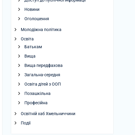
Доступ до публічної інформації
Новини
Оголошення
Молодіжна політика
Освіта
Батькам
Вища
Вища передфахова
Загальна-середня
Освіта дітей з ООП
Позашкільна
Професійна
Освітній хаб Хмельниччини
Події