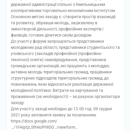
державної адміністрації спільно з Хмельницьким
кооперативним торговельно-економічним інститутом.
Основною метою заходу є: створити простір взаємодії
та розвитку, зібравши молодь, зацікавлену в
змінотворчій діяльності, професійних експертів і
фахівців, готових ділитися своїм досвідом
До участі у форумі запрошуються представники
молодіжних рад області; представники студентського та
учнівського (закладів професійної (професійно-
технічної) освіти) самоврядування, представники
громадських організацій, які працюють з молоддю;
активна молодь територіальних громад, працівники
структурних підрозділів територіальних громад, до
повноважень яких відноситься реалізація державної
молодіжної політики. Витрати на харчування та
проживання (за необхідності) – за рахунок організатора
заходу.
Для участі у заході необхідно до 12.00 год. 09 грудня
2021 року заповнити заявку за посиланням:
https://docs.google.com/
…/1FAIpQLSfHeUPI9DO…/viewform…