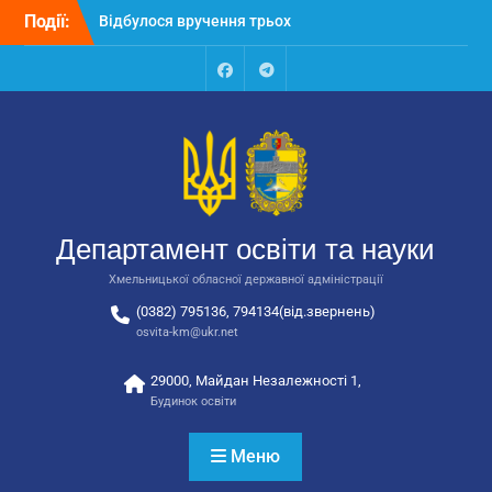
Перейти
Події:
Відбулося вручення трьох
до
автобусів для потреб
вмісту
закладів освіти
Відбулося засідання
Facebook
Talegram
колегії Департаменту
освіти та науки обласної
державної адміністрації
Відбулась обласна
нарада для
відповідальних за
Департамент освіти та науки
національно-патріотичне
виховання
Хмельницької обласної державної адміністрації
(0382) 795136, 794134(від.звернень)
osvita-km@ukr.net
29000, Майдан Незалежності 1,
Будинок освіти
Меню