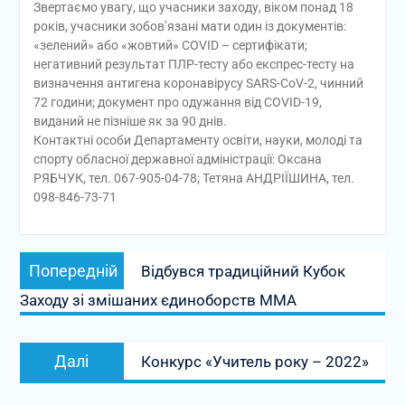
Звертаємо увагу, що учасники заходу, віком понад 18
років, учасники зобов’язані мати один із документів:
«зелений» або «жовтий» COVID – сертифікати;
негативний результат ПЛР-тесту або експрес-тесту на
визначення антигена коронавірусу SARS-CoV-2, чинний
72 години; документ про одужання від COVID-19,
виданий не пізніше як за 90 днів.
Контактні особи Департаменту освіти, науки, молоді та
спорту обласної державної адміністрації: Оксана
РЯБЧУК, тел. 067-905-04-78; Тетяна АНДРІЇШИНА, тел.
098-846-73-71
Навігація
Попередній
Попередній
Відбувся традиційний Кубок
записів
запис:
Заходу зі змішаних єдиноборств ММА
Наступний
Далі
Конкурс «Учитель року – 2022»
запис: