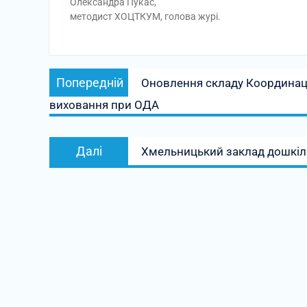
Олександра Пукас,
методист ХОЦТКУМ, голова журі.
Навігація
Попередній
Попередній
Оновлення складу Координаці
записів
запис:
виховання при ОДА
Наступний
Далі
Хмельницький заклад дошкільн
запис: