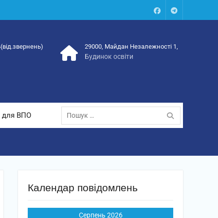
Facebook
Talegram
4(від.звернень)
29000, Майдан Незалежності 1,
Будинок освіти
Пошук:
 для ВПО
Календар повідомлень
Серпень 2026