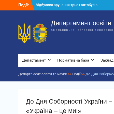
Перейти
для потреб закладів освіти
Події:
до
Відбулося засідання колегії
вмісту
Департаменту освіти та науки обласної
державної адміністрації
Департамент освіти 
Відбулась обласна нарада для
Хмельницької обласної державної
відповідальних за національно-
патріотичне виховання
Департамент
Нормативна база
Заклад
Департамент освіти та науки
>>
Події
>>
До Дня Соборнос
До Дня Соборності України –
«Україна – це ми!»