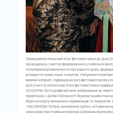
Завершився обласний етап фотовиставки до Дня Соб
проводилась з метою формування в учнівської молоді
популяризації вивчення історії рідного краю, форму
розкриття нових юних талантів, створення позитивно
мережі Інтернет, підвищення ролі фотомистецтва у 
Для участі в обласному етапі фотовиставки надійшло
ХОЦТКУМ. Фотографії містили зображення за темати
привітання з Днем Соборності України іншим учасн
Журі конкурсу визначило переможців та лауреатів.
• КАСІЯНОВА Тетяна, вихованка гуртка «Історичне 
краєзнавства учнівської молоді (керівник Валентина