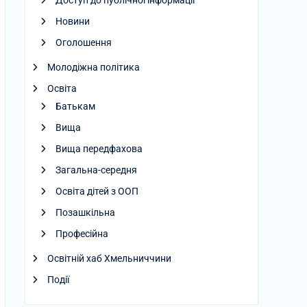
Доступ до публічної інформації
Новини
Оголошення
Молодіжна політика
Освіта
Батькам
Вища
Вища передфахова
Загальна-середня
Освіта дітей з ООП
Позашкільна
Професійна
Освітній хаб Хмельниччини
Події