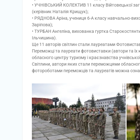
• УЧНІВСЬКИЙ КОЛЕКТИВ 11 класу Війтовецької загал
(керівник Наталія Крищук);
• РЯДНОВА Аріна, учениця 6-А класу навчально-вих
Заріпова);
• ТУРБАН Ангеліна, вихованка гуртка Старокостянтин
Ільчишина).
Ще 11 авторів світлин стали лауреатами Фотовиста
Переможці та лауреати фотовиставки (автори та їх
обласного центру туризму і краєзнавства учнівської
Світлини, автори яких стали переможцями обласного 
фотороботами переможців та лауреатів можна озна