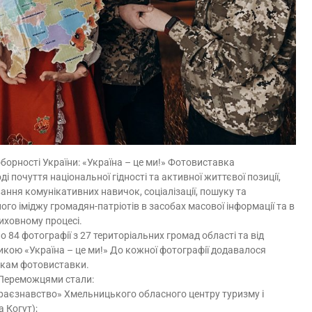
орності України: «Україна – це ми!» Фотовиставка
 почуття національної гідності та активної життєвої позиції,
вання комунікативних навичок, соціалізації, пошуку та
го іміджу громадян-патріотів в засобах масової інформації та в
виховному процесі.
 84 фотографії з 27 територіальних громад області та від
кою «Україна – це ми!» До кожної фотографії додавалося
икам фотовиставки.
 Переможцями стали:
краєзнавство» Хмельницького обласного центру туризму і
 Когут);