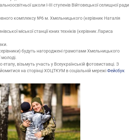
ьноосвітньої школи І-ІІІ ступенів Війтовецької селищної ради
овного комплексу №6 м. Хмельницького (керівник Наталія
івської міської станції юних техніків (керівник Лариса
вки.
 керівники) будуть нагороджені грамотами Хмельницького
 молоді.
етапу, візьмуть участь у Всеукраїнській фотовиставці. З
йомитися на сторінці ХОЦТКУМ в соціальній мережі
Фейсбук