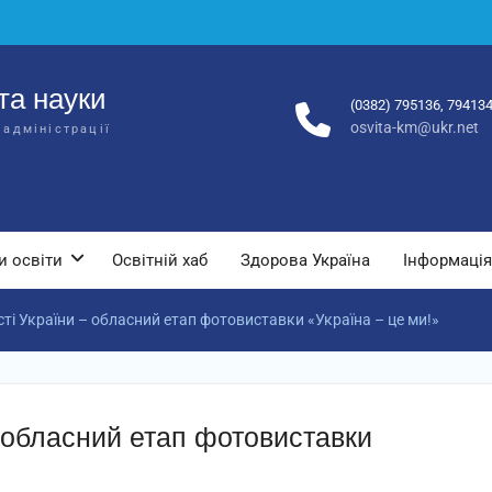
та науки
(0382) 795136, 79413
osvita-km@ukr.net
 адміністрації
и освіти
Освітній хаб
Здорова Україна
Інформація
ті України – обласний етап фотовиставки «Україна – це ми!»
 обласний етап фотовиставки