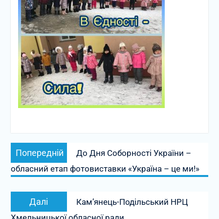
Навігація
Попередній
Попередній
До Дня Соборності України –
записів
запис:
обласний етап фотовиставки «Україна – це ми!»
Наступний
Далі
Кам’янець-Подільський НРЦ
запис:
Хмельницької обласної ради