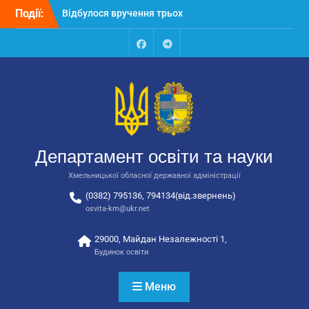
автобусів для потреб
Перейти
Події:
закладів освіти
до
Відбулося засідання
вмісту
колегії Департаменту
Facebook
Talegram
освіти та науки обласної
державної адміністрації
Відбулась обласна
нарада для
відповідальних за
національно-патріотичне
виховання
Департамент освіти та науки
Хмельницької обласної державної адміністрації
(0382) 795136, 794134(від.звернень)
osvita-km@ukr.net
29000, Майдан Незалежності 1,
Будинок освіти
Меню