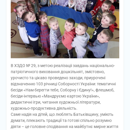
В ХЗДО № 29, з метою реалізаціі завдань національно-
патріотичного виховання дошкільнят, змістовно,
урочисто та цікаво проведено заходи, приурочені
відзначенню 103 річниці Соборності України: тематичні
бесіди «Нам берегти тебе, Соборну і Єдину!», флешмоб,
бесіди-інтервью «Мандруємо картою України»,
дидактичні ігри, читання художньої літератури,
художньо-продуктивна діяльність.
Саме надія на дітей, що люблять Батьківщину, уміють
думати, плекають традиції та готові спільно розумно
діяти – це головне сподівання на майбутнє мирне життя