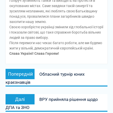
голіруч зупиняють танки та виходять на протести в
окупованих містах. Саме завдяки такій синергії та
зусиллям незламних, які люблять свою Батьківщину
понад усе, провалилися плани загарбників швидко
захопити нашу землю.
Своєю хоробрістю українці змінили хід глобальної історії
і показали світові, що таке справжня боротьба вільних
людей за право вибору.
Після перемоги нас чекає багато роботи, але ми будемо
жити у вільній, демократичній європейській країні.
Слава Україні! Слава Героям!
Навігація
Попередній
Попередній
Обласний турнір юних
записів
запис:
краєзнавців
Наступний
Далі
ВРУ прийняла рішення щодо
запис:
ДПА та ЗНО