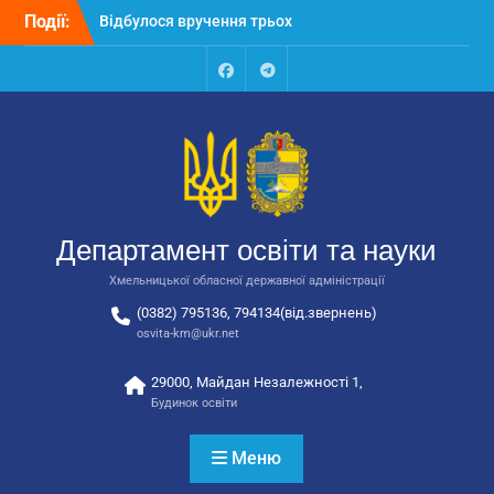
Перейти
Події:
Відбулося вручення трьох
до
автобусів для потреб
вмісту
закладів освіти
Відбулося засідання
Facebook
Talegram
колегії Департаменту
освіти та науки обласної
державної адміністрації
Відбулась обласна
нарада для
відповідальних за
Департамент освіти та науки
національно-патріотичне
виховання
Хмельницької обласної державної адміністрації
(0382) 795136, 794134(від.звернень)
osvita-km@ukr.net
29000, Майдан Незалежності 1,
Будинок освіти
Меню