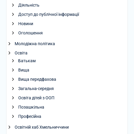
Діяльність
Доступ до публічної інформації
Новини
Оголошення
Молодіжна політика
Освіта
Батькам
Вища
Вища передфахова
Загальна-середня
Освіта дітей з ООП
Позашкільна
Професійна
Освітній хаб Хмельниччини