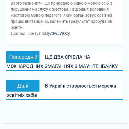
Варто зазначити, що природною рідною мовою осіб із
порушеннями слуху є жестова. І від рівня володіння
жестовою мовою педагога, який організовує освітній
процес дистанційно, залежить і результат здобувачів
освіти.
Докладніше тут
bit.ly/3wJWOzy
.
Навігація
Попередній
Попередній
ЩЕ ДВА СРІБЛА НА
записів
запис:
МІЖНАРОДНИХ ЗМАГАННЯХ З МАУНТЕНБАЙКУ
Наступний
Далі
В Україні створюється мережа
запис:
освітніх хабів