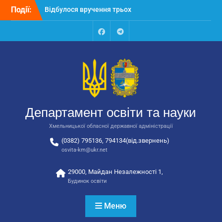
Перейти
Події:
Відбулося вручення трьох
до
автобусів для потреб
вмісту
закладів освіти
Відбулося засідання
Facebook
Talegram
колегії Департаменту
освіти та науки обласної
державної адміністрації
Відбулась обласна
нарада для
відповідальних за
Департамент освіти та науки
національно-патріотичне
виховання
Хмельницької обласної державної адміністрації
(0382) 795136, 794134(від.звернень)
osvita-km@ukr.net
29000, Майдан Незалежності 1,
Будинок освіти
Меню