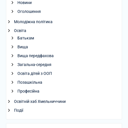
Новини
Оголошення
Молодіжна політика
Освіта
Батькам
Вища
Вища передфахова
Загальна-середня
Освіта дітей з ООП
Позашкільна
Професійна
Освітній хаб Хмельниччини
Події