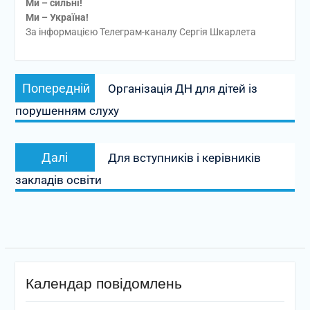
Ми – сильні!
Ми – Україна!
За інформацією Телеграм-каналу Сергія Шкарлета
Навігація
Попередній
Попередній
Організація ДН для дітей із
записів
запис:
порушенням слуху
Наступний
Далі
Для вступників і керівників
запис:
закладів освіти
Календар повідомлень