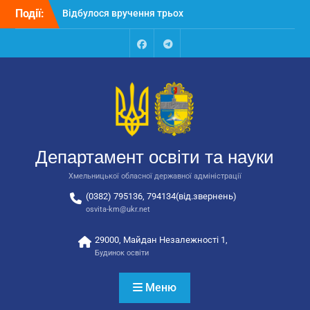
Перейти
Події:
автобусів для потреб
до
закладів освіти
вмісту
Відбулося засідання
колегії Департаменту
Facebook
Talegram
освіти та науки обласної
державної адміністрації
Відбулась обласна
нарада для
відповідальних за
національно-патріотичне
Департамент освіти та науки
виховання
Хмельницької обласної державної адміністрації
(0382) 795136, 794134(від.звернень)
osvita-km@ukr.net
29000, Майдан Незалежності 1,
Будинок освіти
Меню