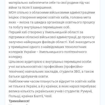
матеріально забезпечити себе та свої родини під час
війни та після її завершення.
МОН спільно з обласними військовими адміністраціями
ініціює створення мережі освітніх хабів, головна мета
яких – якісна та швидка організація освітнього процесу
та побуту внутрішньо переміщених осіб.
Перший хаб створено у Хмельницькій області за
підтримки обласної військової адміністрації, до проєкту
залучено найкращих фахівців області. Хаб знаходиться
у приміщенні одного з найвідоміших технологічних
коледжів України – Хмельницького політехнічного
коледжу.
Цільовою аудиторією є внутрішньо переміщені особи:
учні загальноосвітніх і професійних (професійно-
технічних) навчальних закладів, студенти ЗВО, а також
батьки здобувачів освіти.
Найближчим часом планується відкриття освітніх хабів
не тільки в Україні, а й у країнах, в яких наразі перебуває
велика кількість українських учнів і студентів: Румунії,
Польщі, країнах Балтії, Чехії.
Тримаймося!