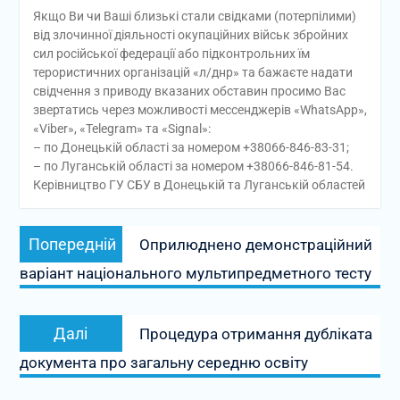
Якщо Ви чи Ваші близькі стали свідками (потерпілими)
від злочинної діяльності окупаційних військ збройних
сил російської федерації або підконтрольних їм
терористичних організацій «л/днр» та бажаєте надати
свідчення з приводу вказаних обставин просимо Вас
звертатись через можливості мессенджерів «WhatsApp»,
«Viber», «Telegram» та «Signal»:
– по Донецькій області за номером +38066-846-83-31;
– по Луганській області за номером +38066-846-81-54.
Керівництво ГУ СБУ в Донецькій та Луганській областей
Навігація
Попередній
Попередній
Оприлюднено демонстраційний
записів
запис:
варіант національного мультипредметного тесту
Наступний
Далі
Процедура отримання дубліката
запис:
документа про загальну середню освіту