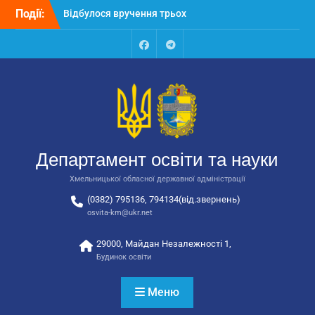
Перейти
Події:
Відбулося вручення трьох
до
автобусів для потреб
вмісту
закладів освіти
Відбулося засідання
Facebook
Talegram
колегії Департаменту
освіти та науки обласної
державної адміністрації
Відбулась обласна
нарада для
відповідальних за
Департамент освіти та науки
національно-патріотичне
виховання
Хмельницької обласної державної адміністрації
(0382) 795136, 794134(від.звернень)
osvita-km@ukr.net
29000, Майдан Незалежності 1,
Будинок освіти
Меню