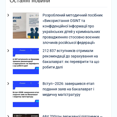
Останні новини
Розроблений методичний посібник
«Використання OSINT та
конфіденційної інформації про
українських дітей у кримінальних
провадженнях стосовно воєнних
злочинів російської федерації»
212 837 вступників отримали
рекомендації до зарахування на
бакалаврат: як перевірити та що
робити далі
Вступ–2026: завершився етап
подання заяв на бакалаврат і
медичну магістратуру
684 700грн державної підтримки —