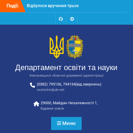
Перейти
Події:
Відбулося вручення трьох
до
автобусів для потреб
вмісту
закладів освіти
Відбулося засідання
Facebook
Talegram
колегії Департаменту
освіти та науки обласної
державної адміністрації
Відбулась обласна
нарада для
відповідальних за
Департамент освіти та науки
національно-патріотичне
виховання
Хмельницької обласної державної адміністрації
(0382) 795136, 794134(від.звернень)
osvita-km@ukr.net
29000, Майдан Незалежності 1,
Будинок освіти
Меню