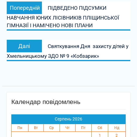
Навігація
Попередній
Попередній
ПІДВЕДЕНО ПІДСУМКИ
записів
запис:
НАВЧАННЯ ЮНИХ ЛІСІВНИКІВ ПЛІЩИНСЬКОЇ
ГІМНАЗІЇ І НАМІЧЕНО НОВІ ПЛАНИ
Наступний
Далі
Святкування Дня захисту дітей у
запис:
Хмельницькому ЗДО № 9 «Кобзарик»
Календар повідомлень
Серпень 2026
Пн
Вт
Ср
Чт
Пт
Сб
Нд
1
2