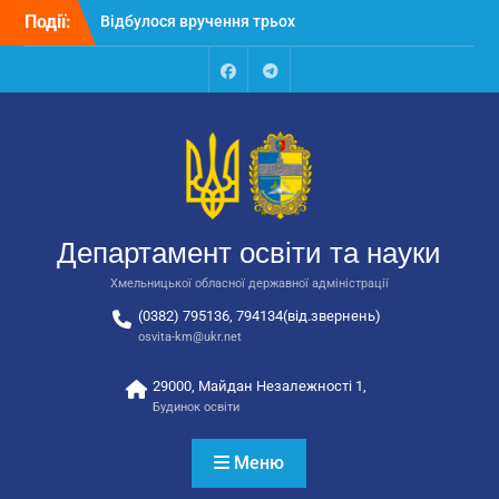
Перейти
Події:
Відбулося вручення трьох
до
автобусів для потреб
вмісту
закладів освіти
Відбулося засідання
Facebook
Talegram
колегії Департаменту
освіти та науки обласної
державної адміністрації
Відбулась обласна
нарада для
відповідальних за
Департамент освіти та науки
національно-патріотичне
виховання
Хмельницької обласної державної адміністрації
(0382) 795136, 794134(від.звернень)
osvita-km@ukr.net
29000, Майдан Незалежності 1,
Будинок освіти
Меню