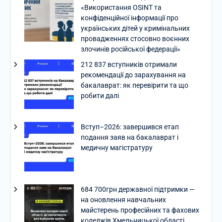
«Використання OSINT та
конфіденційної інформації про
українських дітей у кримінальних
провадженнях стосовно воєнних
злочинів російської федерації»
212 837 вступників отримали
рекомендації до зарахування на
бакалаврат: як перевірити та що
робити далі
Вступ–2026: завершився етап
подання заяв на бакалаврат і
медичну магістратуру
684 700грн державної підтримки —
на оновлення навчальних
майстерень професійних та фахових
коледжів Хмельницької області