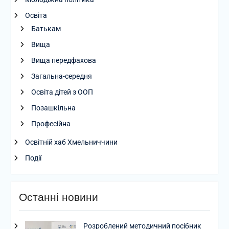
Освіта
Батькам
Вища
Вища передфахова
Загальна-середня
Освіта дітей з ООП
Позашкільна
Професійна
Освітній хаб Хмельниччини
Події
Останні новини
Розроблений методичний посібник