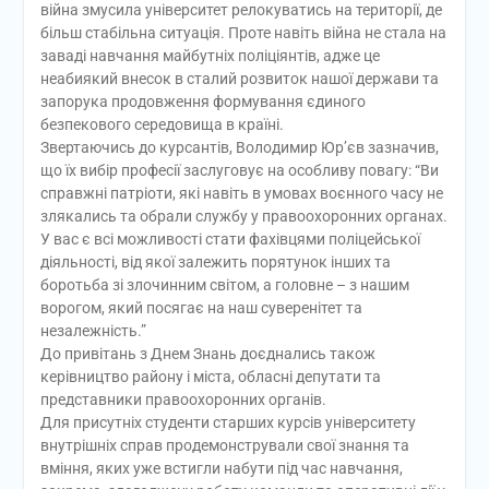
війна змусила університет релокуватись на території, де
більш стабільна ситуація. Проте навіть війна не стала на
заваді навчання майбутніх поліціянтів, адже це
неабиякий внесок в сталий розвиток нашої держави та
запорука продовження формування єдиного
безпекового середовища в країні.
Звертаючись до курсантів, Володимир Юр’єв зазначив,
що їх вибір професії заслуговує на особливу повагу: “Ви
справжні патріоти, які навіть в умовах воєнного часу не
злякались та обрали службу у правоохоронних органах.
У вас є всі можливості стати фахівцями поліцейської
діяльності, від якої залежить порятунок інших та
боротьба зі злочинним світом, а головне – з нашим
ворогом, який посягає на наш суверенітет та
незалежність.”
До привітань з Днем Знань доєднались також
керівництво району і міста, обласні депутати та
представники правоохоронних органів.
Для присутніх студенти старших курсів університету
внутрішніх справ продемонстрували свої знання та
вміння, яких уже встигли набути під час навчання,