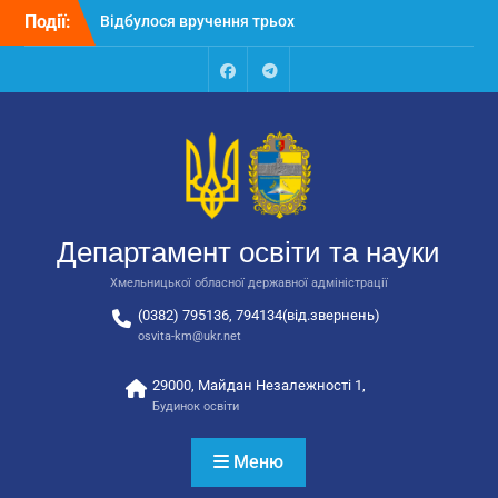
автобусів для потреб
Перейти
Події:
закладів освіти
до
Відбулося засідання
вмісту
колегії Департаменту
освіти та науки обласної
Facebook
Talegram
державної адміністрації
Відбулась обласна
нарада для
відповідальних за
національно-патріотичне
виховання
Департамент освіти та науки
Хмельницької обласної державної адміністрації
(0382) 795136, 794134(від.звернень)
osvita-km@ukr.net
29000, Майдан Незалежності 1,
Будинок освіти
Меню