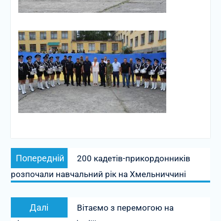
Навігація
Попередній
Попередній
200 кадетів-прикордонників
записів
запис:
розпочали навчальний рік на Хмельниччині
Наступний
Далі
Вітаємо з перемогою на
запис: