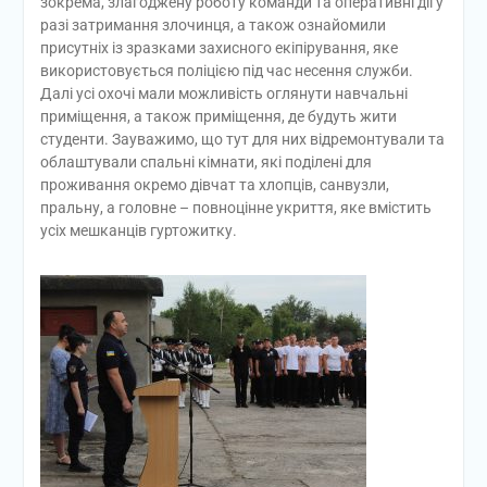
зокрема, злагоджену роботу команди та оперативні дії у
разі затримання злочинця, а також ознайомили
присутніх із зразками захисного екіпірування, яке
використовується поліцією під час несення служби.
Далі усі охочі мали можливість оглянути навчальні
приміщення, а також приміщення, де будуть жити
студенти. Зауважимо, що тут для них відремонтували та
облаштували спальні кімнати, які поділені для
проживання окремо дівчат та хлопців, санвузли,
пральну, а головне – повноцінне укриття, яке вмістить
усіх мешканців гуртожитку.