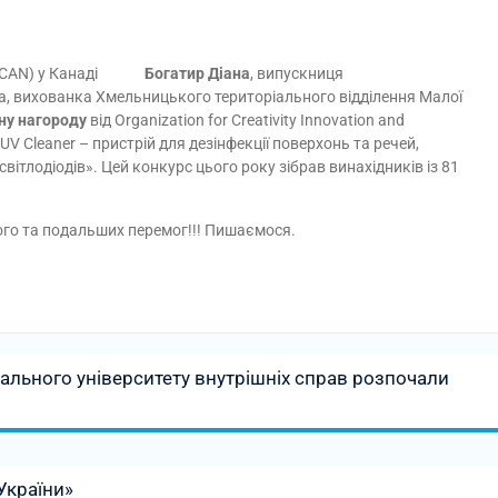
CAN) у Канаді
Богатир Діана
, випускниця
а, вихованка Хмельницького територіального відділення Малої
ну нагороду
від Organization for Creativity
Innovation and
UV Cleaner – пристрій для дезінфекції поверхонь та речей,
ітлодіодів». Цей конкурс цього року зібрав винахідників із 81
го та подальших перемог!!! Пишаємося.
ального університету внутрішніх справ розпочали
 України»