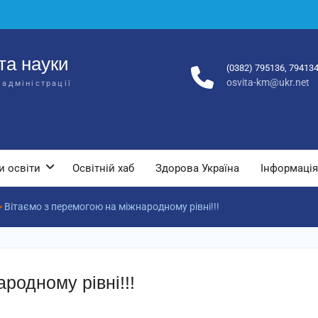
та науки
(0382) 795136, 79413
osvita-km@ukr.net
 адміністрації
и освіти
Освітній хаб
Здорова Україна
Інформація
>
Вітаємо з перемогою на міжнародному рівні!!!
родному рівні!!!