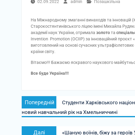
02.09.2022
admin
Позашкільна
На Міжнародному змаганні винаходів та інновацій (i
Старокостянтинівського ліцею імені Михайла Рудяк
академії наук України, отримала
золото
та
спеціаль
Invention
Promotion
(OCIIP)
за
інноваційний проєкт «
виготовлений на основі сучасних ультрафіолетових св
країни світу.
Вітаємо!!! Бажаємо яскравого наукового майбутньо
Все буде Україна!!!
Навігація
Попередній
Попередній
Студенти Харківського націон
записів
запис:
новий навчальний рік на Хмельниччині
Наступний
Далі
«Шаную воїнів, біжу за героїв