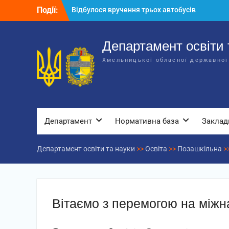
Перейти
Події:
Відбулося засідання колегії
до
Департаменту освіти та науки обласної
вмісту
державної адміністрації
Відбулась обласна нарада для
Департамент освіти 
відповідальних за національно-
Хмельницької обласної державної
патріотичне виховання
Відбулося вручення трьох автобусів
для потреб закладів освіти
Департамент
Нормативна база
Заклад
Департамент освіти та науки
>>
Освіта
>>
Позашкільна
>
Вітаємо з перемогою на міжна