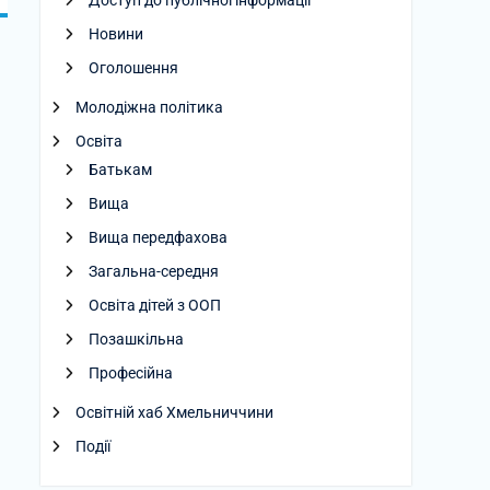
Доступ до публічної інформації
Новини
Оголошення
Молодіжна політика
Освіта
Батькам
Вища
Вища передфахова
Загальна-середня
Освіта дітей з ООП
Позашкільна
Професійна
Освітній хаб Хмельниччини
Події