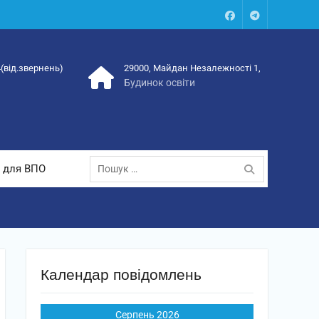
Facebook
Talegram
4(від.звернень)
29000, Майдан Незалежності 1,
Будинок освіти
Пошук:
 для ВПО
Календар повідомлень
Серпень 2026